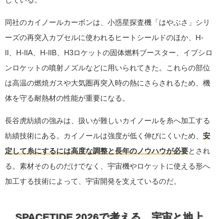
同社のカイノールカーボンは、小惑星探査機「はやぶさ」シリ
ーズの再突入カプセルに使われるヒートシールドのほか、H-
II、H-IIA、H-IIB、H3ロケットの固体燃料ブースター、イプシロ
ンロケットの噴射ノズルなどに用いられてきた。これらの部位
は高温の燃焼ガスや大気圏再突入時の熱にさらされるため、機
体を守る耐熱材の性能が重要になる。
長谷虎紡績の強みは、扱いが難しいカイノールを糸へ加工する
紡績技術にある。カイノールは強度が低く伸びにくいため、
安
定して糸にするには高度な調整と長年のノウハウが必要
とされ
る。素材そのものだけでなく、宇宙機やロケットに使える形へ
加工する技術によって、宇宙開発を支えているのだ。
SPACETIDE 2026で考える、宇宙と地上