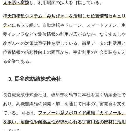
える形へ変換
し、利用場面の拡大を目指している。
準天頂衛星システム「みちびき」を活用した位置情報セキュリ
ティ
にも取り組む。自動運転やドローン、スマートフォン、重
要インフラなどで測位情報の利用が広がるなか、なりすましや
改ざんへの対策は重要性を増している。衛星データの利活用と
位置情報の信頼性向上の両面から、宇宙利用の社会実装を支え
る企業である。
3. 長谷虎紡績株式会社
長谷虎紡績株式会社は、岐阜県羽島市に本社を置く紡績会社で
あり、高機能繊維の開発・加工を通じて日本の宇宙開発を支え
ている。同社は、
フェノール系ノボロイド繊維「カイノール」
を扱い、耐熱性や耐薬品性が求められる宇宙用途の部材に活用
している。