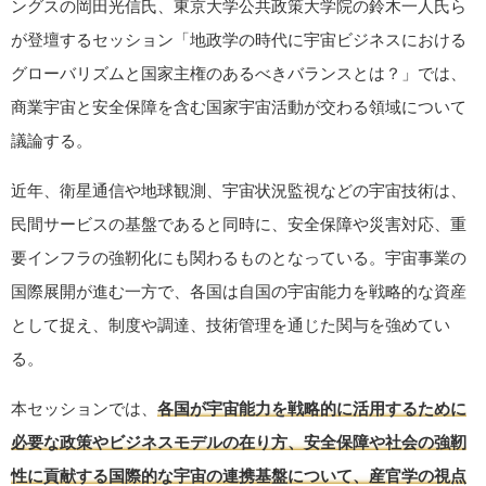
ングスの岡田光信氏、東京大学公共政策大学院の鈴木一人氏ら
が登壇するセッション「地政学の時代に宇宙ビジネスにおける
グローバリズムと国家主権のあるべきバランスとは？」では、
商業宇宙と安全保障を含む国家宇宙活動が交わる領域について
議論する。
近年、衛星通信や地球観測、宇宙状況監視などの宇宙技術は、
民間サービスの基盤であると同時に、安全保障や災害対応、重
要インフラの強靭化にも関わるものとなっている。宇宙事業の
国際展開が進む一方で、各国は自国の宇宙能力を戦略的な資産
として捉え、制度や調達、技術管理を通じた関与を強めてい
る。
本セッションでは、
各国が宇宙能力を戦略的に活用するために
必要な政策やビジネスモデルの在り方、安全保障や社会の強靭
性に貢献する国際的な宇宙の連携基盤について、産官学の視点