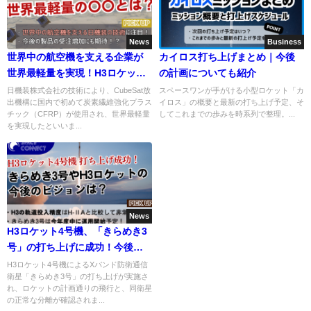
News
Business
世界中の航空機を支える企業が
カイロス打ち上げまとめ｜今後
世界最軽量を実現！H3ロケット
の計画についても紹介
で宇宙に運ばれた技術とは
日機装株式会社の技術により、CubeSat放
スペースワンが手がける小型ロケット「カ
出機構に国内で初めて炭素繊維強化プラス
イロス」の概要と最新の打ち上げ予定、そ
チック（CFRP）が使用され、世界最軽量
してこれまでの歩みを時系列で整理。...
を実現したといいま...
News
H3ロケット4号機、「きらめき3
号」の打ち上げに成功！今後の
展開は？
H3ロケット4号機によるXバンド防衛通信
衛星「きらめき3号」の打ち上げが実施さ
れ、ロケットの計画通りの飛行と、同衛星
の正常な分離が確認されま...