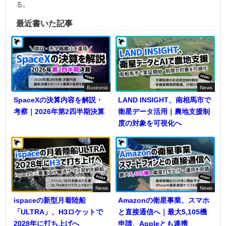
る。
最近書いた記事
Business
News
SpaceXの決算内容を解説・
LAND INSIGHT、南相馬市で
考察｜2026年第2四半期決算
衛星データ活用｜農地支援制
度の対象を可視化へ
News
News
ispaceの新型月着陸船
Amazonの衛星事業、スマホ
「ULTRA」、H3ロケットで
と直接通信へ｜最大5,105機
2028年に打ち上げへ
申請、Appleとも連携