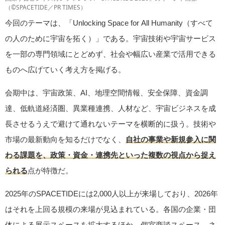
（©SPACETIDE／PR TIMES）
今回のテーマは、「Unlocking Space for All Humanity（すべて
の人のために宇宙を拓く）」である。宇宙技術や宇宙サービス
を一部の専門領域にとどめず、社会や幅広い産業で活用できる
ものへ広げていく考え方を掲げる。
会期中は、宇宙政策、AI、地理空間情報、安全保障、資金調
達、低軌道経済圏、異業種連携、人材など、宇宙ビジネスを成
長させるうえで避けて通れないテーマを横断的に扱う。技術や
市場の最新動向を知るだけでなく、
自社の事業や新規参入に関
わる課題を、政策・資金・連携先といった複数の視点から捉え
られる
点が特徴だ。
2025年のSPACETIDEには2,000人以上が来場しており、2026年
はそれを上回る規模の来場が見込まれている。各国の企業・団
体による展示スペースを拡大するほか、個室商談スペース、ネ