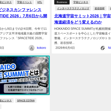
宙ビジネス
宇宙イベント
HTL
Business
宇宙ビジネス
インターステラテクノロジズ
岩谷技研
ビジネスカンファレンス
TIDE 2026」7月6日から開
北海道宇宙サミット2026｜宇
海道経済をどう変えるのか
6日から9日までの計4日間、今年で11
HOKKAIDO SPACE SUMMITが札幌初開
アジア太平洋地域最大級の国際宇宙
道スペースポートを中心とした宇宙輸送イ
ァレンス「SPACETIDE 2026」
整備、インターステラテクノロジズやトヨ
携、岩谷技研...
3日
kokoro
2026年6月4日
Ni
宙ビジネス
SPACE COTAN