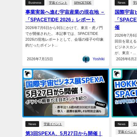
Business
宇宙イベント
SPACETIDE
News
宇
事業実装へ進む宇宙産業の現在地 －
国際宇宙
「SPACETIDE 2026」レポート
「SPACE
催
2026年7月6日から9日にかけて、東京・虎ノ門
でが開催された。 本記事では、SPACETIDE
2026年7月
2026の現地レポートとして、会場の様子や印象
回目を迎える
的だったポイント...
ビジネスカンフ
が、東京・...
2026年7月15日
Yoshiki
2026年6月2
News
宇宙イベント
News
宇
宇宙イベント
第3回SPEXA、5月27日から開催｜