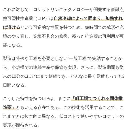
これに対して、ロケットリンクテクノロジーが開発する低融点
熱可塑性推進薬（LTP）は
自然冷却によって固まり、加熱すれ
ば溶ける
という可逆的な性質を持つため、短時間での成形や充
填のやり直し、充填不具合の修復、残った推進薬の再利用が可
能になる。
製造は特殊な工程を必要としない”一般工程”で完結することか
ら、小規模での連続生産や保管も実現。さらに、製造期間も従
来の10分の1ほどにまで短縮でき、どんなに長く見積もっても3
日間となる。
こうした特性を持つLTPは、まさに
「町工場でつくれる固体推
進薬」
ともいえる存在である。この技術を活用することで、こ
れまでとは抜本的に異なる、低コストで使いやすいロケットの
実現が期待される。