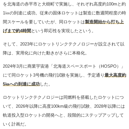
を北海道の赤平市と大樹町で実施し、それぞれ高度約100mと約
1㎞の到達に成功。従来の固体ロケットは製造に数週間程度の時
間スケールを要していたが、同ロケットは
製造開始から打ち上
げまで約4時間
という即応性を実現したという。
そして、2023年にロケットリンクテクノロジーが設立されて以
降は、実用化に向けた動きがさらに本格化。
2024年3月に商業宇宙港「北海道スペースポート（HOSPO）」
にて同ロケット3号機の飛行試験を実施し、予定通り
最⼤⾼度約
5㎞への到達に成功
した。
ロケットリンクテクノロジーは同燃料を搭載したロケットにつ
いて、2026年以降に高度100km級の飛行試験、2028年以降には
軌道投入型ロケットの開発へと、段階的にステップアップして
いく計画だ。