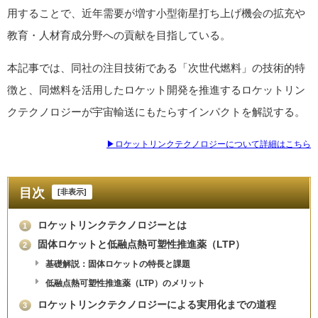
用することで、近年需要が増す小型衛星打ち上げ機会の拡充や
教育・人材育成分野への貢献を目指している。
本記事では、同社の注目技術である「次世代燃料」の技術的特
徴と、同燃料を活用したロケット開発を推進するロケットリン
クテクノロジーが宇宙輸送にもたらすインパクトを解説する。
▶ロケットリンクテクノロジーについて詳細はこちら
目次
[
非表示
]
ロケットリンクテクノロジーとは
1
固体ロケットと低融点熱可塑性推進薬（LTP）
2
基礎解説：固体ロケットの特長と課題
低融点熱可塑性推進薬（LTP）のメリット
ロケットリンクテクノロジーによる実用化までの道程
3