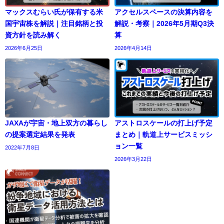
マックスむらい氏が保有する米
アクセルスペースの決算内容を
国宇宙株を解説｜注目銘柄と投
解説・考察｜2026年5月期Q3決
資方針を読み解く
算
2026年6月25日
2026年4月14日
JAXAが宇宙・地上双方の暮らし
アストロスケールの打上げ予定
の提案選定結果を発表
まとめ｜軌道上サービスミッシ
ョン一覧
2022年7月8日
2026年3月22日