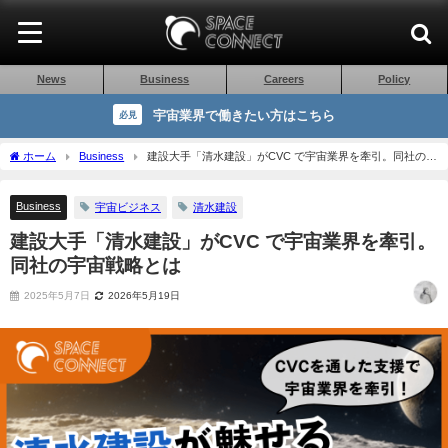
News
Business
Careers
Policy
宇宙業界で働きたい方はこちら
必見
ホーム
Business
建設大手「清水建設」がCVC で宇宙業界を牽引。同社の宇
宙戦略とは
Business
宇宙ビジネス
清水建設
建設大手「清水建設」がCVC で宇宙業界を牽引。
同社の宇宙戦略とは
2025年5月7日
2026年5月19日