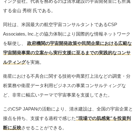
ィング会社。代表を務めるのは清水建設の宇宙開発室にも所属
する金山 秀樹 氏である。
同社は、米国最大の航空宇宙コンサルタントであるCSP
Associates, Inc.との協力体制により国際的な情報ネットワーク
を駆使し、
政府機関の宇宙開発政策や民間企業における広範な
宇宙開発事業の立案から実行支援に至るまでの実践的なコンサ
ルティング
を実施。
衛星における不具合に関する技術や商業打上法などの調査・分
析業務や衛星データ利用ビジネスの事業コンサルティングな
ど、非常に幅広いテーマで宇宙事業を支援してきた。
このCSP JAPANの活動により、清水建設は、全国の宇宙企業と
接点を持ち、支援する過程で感じた
”現場での肌感覚”を投資判
断に反映
させることができる。