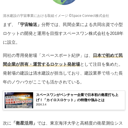
清水建設の宇宙事業における取組イメージ ©Space Connect株式会社
まず、
「宇宙輸送」
分野では、民間企業による共同出資で小型
ロケットの開発と運用を目指すスペースワン株式会社を2018年
に設立。
同社の専用発射場「スペースポート紀伊」は、
日本で初めて民
間企業が所有・運営するロケット発射場
として注目を集めた。
発射場の建設は清水建設が担当しており、建設業界で培った長
年のノウハウがここでも活かされている。
スペースワンがベンチャー企業で日本初の衛星打ち上
げ！「カイロスロケット」の特徴や強みとは
2024.3.4
次に
「衛星活用」
では、東京海洋大学と高精度の衛星測位シス