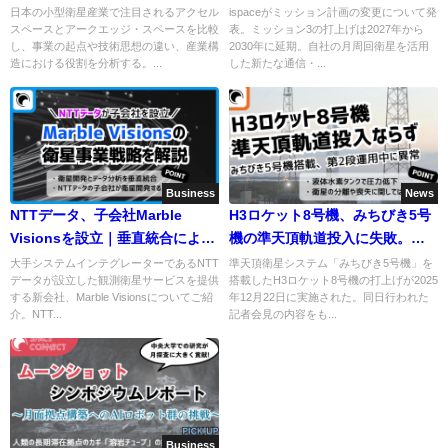
スペースを比較解説！
日本の小型衛星産業で注目されるアクセル
ispaceがミッション計画の変更について発
スペースとアークエッジ・スペースを比較
表。ミッション3の打上げは2027年から
し、事業の起点や技術思想の違い、産業構
2030年に延期。自社の月周回衛星を活用
造における役割を分析する。...
した新たな通信・...
Business
News
NTTデータ、子会社Marble
H3ロケット8号機、みちびき5号
Visionsを設立｜垂直統合による
機の準天頂軌道投入に失敗。液
衛星事業戦略
体水素タンクの圧力が低下
大手システムインテグレーターであるNTT
準天頂衛星システム「みちびき5号機」を
データが設立した観測衛星サービスを提供
搭載したH3ロケット8号機の打上げが2025
する新会社、Marble Visionsについてご紹
年12月22日に実施された。同日行われた
介。NTT...
記者会見の内容をも...
Business