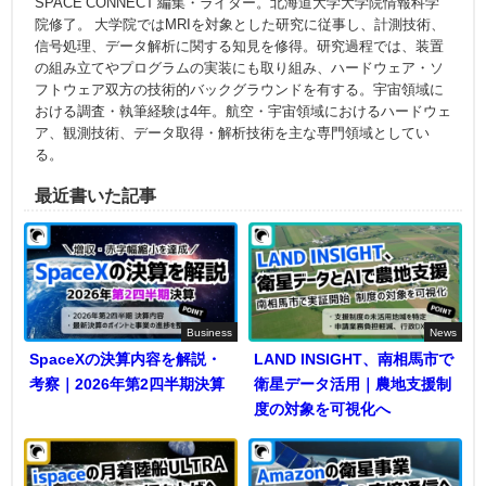
SPACE CONNECT 編集・ライター。北海道大学大学院情報科学
院修了。 大学院ではMRIを対象とした研究に従事し、計測技術、
信号処理、データ解析に関する知見を修得。研究過程では、装置
の組み立てやプログラムの実装にも取り組み、ハードウェア・ソ
フトウェア双方の技術的バックグラウンドを有する。宇宙領域に
おける調査・執筆経験は4年。航空・宇宙領域におけるハードウェ
ア、観測技術、データ取得・解析技術を主な専門領域としてい
る。
最近書いた記事
Business
News
SpaceXの決算内容を解説・
LAND INSIGHT、南相馬市で
考察｜2026年第2四半期決算
衛星データ活用｜農地支援制
度の対象を可視化へ