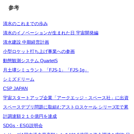
参考
清水のこれまでの歩み
清水のイノベーションが生まれた日 宇宙開発編
清水建設 中期経営計画
小型ロケット打ち上げ事業への参画
動態観測システム QuartetS
月土壌シミュラント 「FJS-1」「FJS-1g」
シミズドリーム
CSP JAPAN
宇宙スタートアップ企業「アークエッジ・スペース社」に出資
スペースデブリ問題に取組むアストロスケール シリーズEで累
計調達額２１０億円を達成
SDGs・ESG説明会