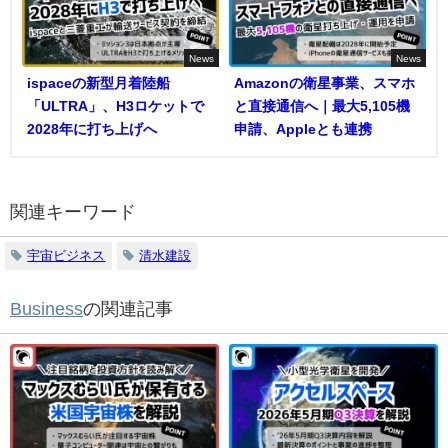
News
News
ispaceの新型月着陸船
Amazonの衛星事業、スマホ
「ULTRA」、H3ロケットで
と直接通信へ｜最大5,105機
2028年に打ち上げへ
申請、Appleとも連携
関連キーワード
宇宙ビジネス
清水建設
Business
の関連記事