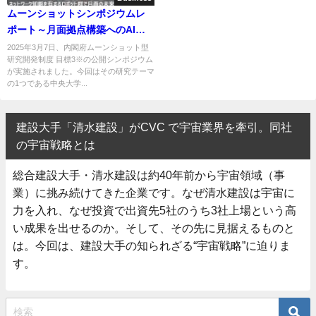
ムーンショットシンポジウムレ
ポート～月面拠点構築へのAIロ
ボット群の挑戦～
2025年3月7日、内閣府ムーンショット型
研究開発制度 目標3※の公開シンポジウム
が実施されました。今回はその研究テーマ
の1つである中央大学...
建設大手「清水建設」がCVC で宇宙業界を牽引。同社
の宇宙戦略とは
総合建設大手・清水建設は約40年前から宇宙領域（事
業）に挑み続けてきた企業です。なぜ清水建設は宇宙に
力を入れ、なぜ投資で出資先5社のうち3社上場という高
い成果を出せるのか。そして、その先に見据えるものと
は。今回は、建設大手の知られざる“宇宙戦略”に迫りま
す。