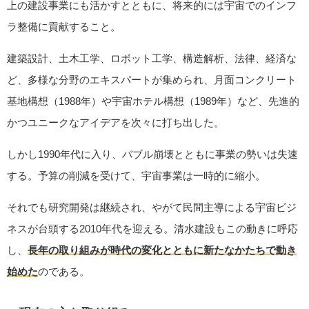
上の建設事業にも活かすとともに、将来的には宇宙でのインフ
ラ整備に貢献すること。
建築設計、土木工学、ロボット工学、構造解析、法律、経済な
ど、多様な分野のエキスパートが集められ、月面コンクリート
基地構想（1988年）や宇宙ホテル構想（1989年）など、先進的
かつユニークなアイデアを次々に打ち出した。
しかし1990年代に入り、バブル崩壊とともに事業の勢いは失速
する。予算の削減を受けて、宇宙事業は一時的に縮小。
それでも研究開発は継続され、やがて民間主導による宇宙ビジ
ネスが台頭する2010年代を迎える。清水建設もこの動きに呼応
し、
長年の取り組みが時代の変化とともに新たなかたちで動き
始めた
のである。