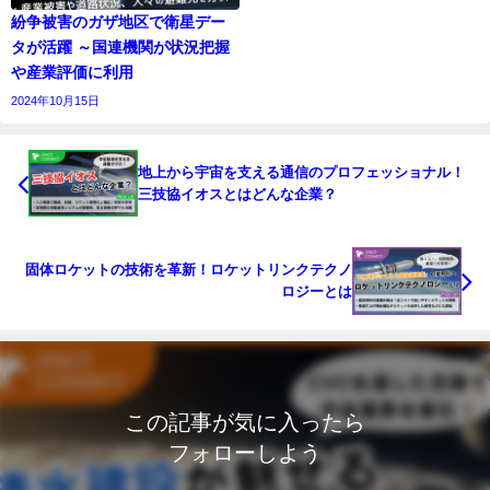
紛争被害のガザ地区で衛星デー
タが活躍 ～国連機関が状況把握
や産業評価に利用
2024年10月15日
地上から宇宙を支える通信のプロフェッショナル！
三技協イオスとはどんな企業？
固体ロケットの技術を革新！ロケットリンクテクノ
ロジーとは
この記事が気に入ったら
フォローしよう