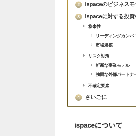
ispaceのビジネス
2
ispaceに対する投
3
将来性
リーディングカンパ
市場規模
リスク対策
斬新な事業モデル
強固な外部パートナ
不確定要素
さいごに
4
ispaceについて