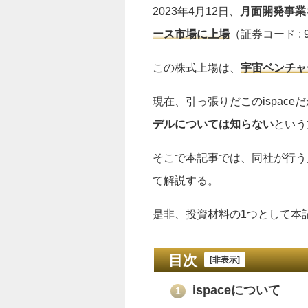
2023年4月12日、
月面開発事業
ース市場に上場
（証券コード :
この株式上場は、
宇宙ベンチャ
現在、引っ張りだこのispac
デルについては知らない
という
そこで本記事では、同社が行う月
て解説する。
是非、投資材料の1つとして本
目次
[
非表示
]
ispaceについて
1