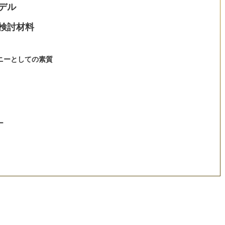
モデル
資検討材料
ニーとしての素質
ー