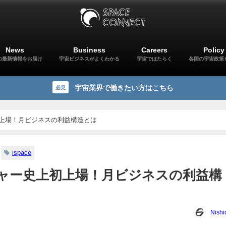
News
Business
Careers
Policy
の最新情報をお届け
宇宙ビジネスがよくわかる
宇宙ではたらく
各国の宇宙政策
宇宙業界で働きたい方はこちら
必見
上初上場！月ビジネスの利益構造とは
ispace
ンチャー史上初上場！月ビジネスの利益構
Nishi