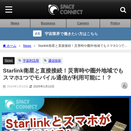
News
Business
Careers
Policy
宇宙業界で働きたい方はこちら
必見
ホーム
News
Starlink衛星と直接接続！災害時や圏外地域でもスマホ1つでモ
バイル通信が利用可能に！？
News
宇宙利活用
通信技術
Starlink衛星と直接接続！災害時や圏外地域でも
スマホ1つでモバイル通信が利用可能に！？
2024年1月15日
2025年1月12日