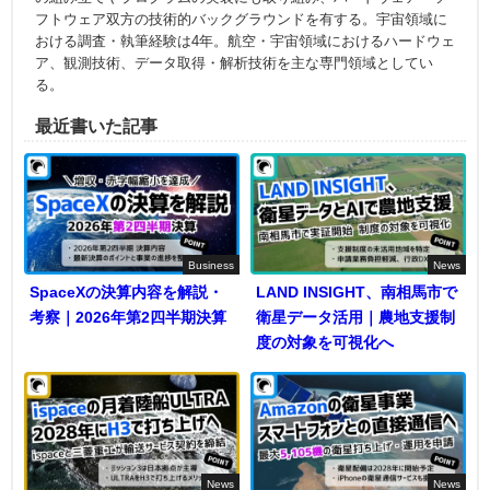
フトウェア双方の技術的バックグラウンドを有する。宇宙領域に
おける調査・執筆経験は4年。航空・宇宙領域におけるハードウェ
ア、観測技術、データ取得・解析技術を主な専門領域としてい
る。
最近書いた記事
Business
News
SpaceXの決算内容を解説・
LAND INSIGHT、南相馬市で
考察｜2026年第2四半期決算
衛星データ活用｜農地支援制
度の対象を可視化へ
News
News