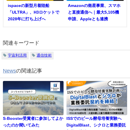
ispaceの新型月着陸船
Amazonの衛星事業、スマホ
「ULTRA」、H3ロケットで
と直接通信へ｜最大5,105機
2028年に打ち上げへ
申請、Appleとも連携
関連キーワード
宇宙利活用
通信技術
News
の関連記事
S-Booster受賞者に参加してよか
ISSでのビール酵母培養実験へ
ったのか聞いてみた
DigitalBlast、シクロと業務委託