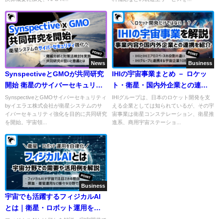
News
Business
SynspectiveとGMOが共同研究
IHIの宇宙事業まとめ － ロケッ
開始 衛星のサイバーセキュリテ
ト・衛星・国内外企業との連携
ィ確保へ
を解説
SynspectiveとGMOサイバーセキュリティ
IHIグループは、日本のロケット開発を支
byイエラエ株式会社が衛星システムのサ
える企業としては知られているが、その宇
イバーセキュリティ強化を目的に共同研究
宙事業は衛星コンステレーション、衛星推
を開始。宇宙領...
進系、商用宇宙ステーショ...
Business
宇宙でも活躍するフィジカルAI
とは｜衛星・ロボット運用を自