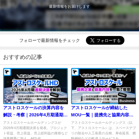
最新情報をお届けします
フォローで最新情報をチェック
おすすめの記事
Business
Business
アストロスケールの決算内容を
アストロスケールが締結した
解説・考察｜2026年4月期通期決
MOU一覧｜提携先と協業内容も
算
紹介
アストロスケールホールディングスが
アストロスケールホールディングス（以
2026年4月期通期決算を発表。プロジェク
下、アストロスケール）は、スペースデブ
ト収益、売上収益、売上総利益の推移など
リの除去や人工衛星の点検、寿命延長、燃
決算概要に加え、APS-R...
料補給などの軌道上サービスを...