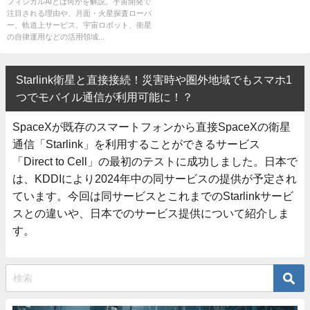
律化する次世代技術
フィジカルAIとは何かを解説。宇宙開発で
注目される理由や、月面・火星探査ローバ
ー、軌道上サービス、宇宙ロボット、衛星
の自律運用などの活用領域...
Starlink衛星と直接接続！災害時や圏外地域でもスマホ1
つでモバイル通信が利用可能に！？
SpaceXが既存のスマートフォンから直接SpaceXの衛星
通信「Starlink」を利用することができるサービス
「Direct to Cell」の最初のテストに成功しました。日本で
は、KDDIにより2024年中の同サービスの提供が予定され
ています。今回は同サービスとこれまでのStarlinkサービ
スとの違いや、日本でのサービス提供について紹介しま
す。