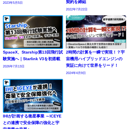
契約を締結
2023年5月5日
2022年7月22日
SpaceX、Starship第13回飛行試
2時間の計算を一瞬で実現！？宇
験実施へ｜Starlink V3を初搭載
宙機用ハイブリッドエンジンの
実証に向けて世界をリード！
2026年7月13日
2024年4月9日
IHIが計画する衛星事業 ～ICEYE
との連携で安全保障の強化と宇