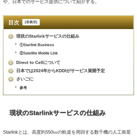
や、日本でのサービス提供について紹介する。
目次
[
非表示
]
現状のStarlinkサービスの仕組み
1
①Starlink Business
②Satellite Mobile Link
Direct to Cellについて
2
日本では2024年からKDDIがサービス展開予定
3
さいごに
4
参考
現状のStarlinkサービスの仕組み
Starlinkとは、高度約550㎞の軌道を周回する数千機の人工衛星