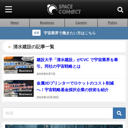
News
Business
Careers
Policy
宇宙業界で働きたい方はこちら
必見
清水建設の記事一覧
建設大手「清水建設」がCVC で宇宙業界を牽
引。同社の宇宙戦略とは
Business
2025年5月7日
金属3Dプリンターでロケットのコスト削減
へ！宇宙戦略基金採択企業の技術を紹介
Business
2024年10月28日