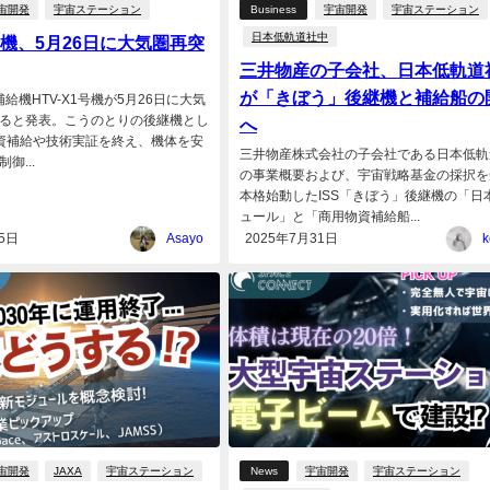
宙開発
宇宙ステーション
Business
宇宙開発
宇宙ステーション
日本低軌道社中
1号機、5月26日に大気圏再突
三井物産の子会社、日本低軌道
が「きぼう」後継機と補給船の
補給機HTV-X1号機が5月26日に大気
ると発表。こうのとりの後継機とし
へ
物資補給や技術実証を終え、機体を安
三井物産株式会社の子会社である日本低軌
御...
の事業概要および、宇宙戦略基金の採択を
本格始動したISS「きぼう」後継機の「日
ュール」と「商用物資補給船...
5日
Asayo
2025年7月31日
k
宙開発
JAXA
宇宙ステーション
News
宇宙開発
宇宙ステーション