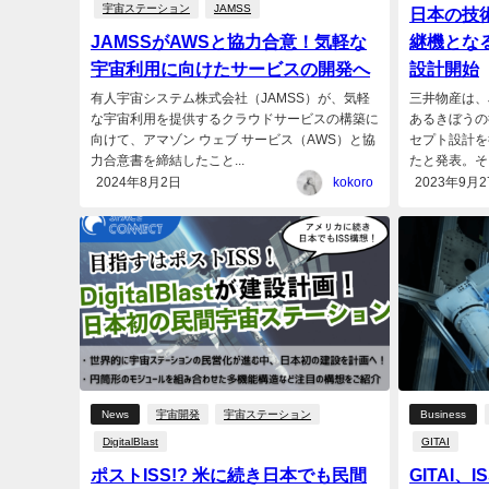
宇宙ステーション
JAMSS
日本の技
JAMSSがAWSと協力合意！気軽な
継機とな
宇宙利用に向けたサービスの開発へ
設計開始
有人宇宙システム株式会社（JAMSS）が、気軽
三井物産は、
な宇宙利用を提供するクラウドサービスの構築に
あるきぼうの
向けて、アマゾン ウェブ サービス（AWS）と協
セプト設計を
力合意書を締結したこと...
たと発表。そこ
2024年8月2日
kokoro
2023年9月2
News
宇宙開発
宇宙ステーション
Business
DigitalBlast
GITAI
ポストISS!? 米に続き日本でも民間
GITAI