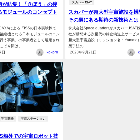
スカパーJSAT
術が結集！「きぼう」の後
るモジュールのコンセプト
スカパーが超大型宇宙施設を構想
その裏にある期待の新技術とは
JAXAによる「ISSの日本実験棟で
株式会社Space quartersがスカパーJSA
後継機となる日本モジュールのコン
社が構想する次世代の静止軌道上サービス
行う事業」の事業者として選定され
超大型宇宙施設（ミッション名：Yamato
で今回は、...
築手法の...
7日
kokoro
2023年9月21日
k
宇宙開発
宇宙ステーション
、ISS船外での宇宙ロボット技