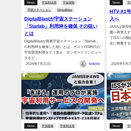
News
宇宙利活用
宇宙実験
News
宇
宇宙ステーション
DigitalBlast
HTV-X
DigitalBlastが宇宙ステーション
入へ
「Starlab」利用枠を確保 その狙い
JAXAは新型
圏へ再突入す
とは
てISSへの
DigitalBlastが商業宇宙ステーション「Starlab」
全に廃棄する制
の利用枠を確保した狙いとは。ポストISS時代の
宇宙環境利用をどう支え、オンボードコンピュー
タをど...
2026年7月21日
kokoro
2026年5月2
News
宇宙開発
宇宙利活用
News
宇