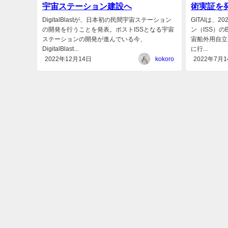
宇宙ステーション建設へ
術実証を
DigitalBlastが、日本初の民間宇宙ステーション
GITAIは、
の開発を行うことを発表。ポストISSとなる宇宙
ン（ISS）のB
ステーションの開発が進んでいる今、
宙船外用自立
DigitalBlast...
に行...
2022年12月14日
kokoro
2022年7月1