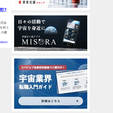
!?
T株式会
を担う
）の建
okoro