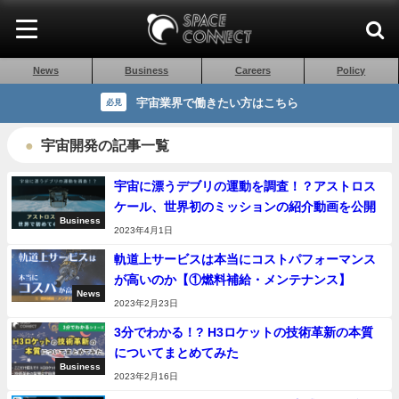
News
Business
Careers
Policy
宇宙業界で働きたい方はこちら
必見
宇宙開発の記事一覧
宇宙に漂うデブリの運動を調査！？アストロス
ケール、世界初のミッションの紹介動画を公開
Business
2023年4月1日
軌道上サービスは本当にコストパフォーマンス
が高いのか【①燃料補給・メンテナンス】
News
2023年2月23日
3分でわかる！? H3ロケットの技術革新の本質
についてまとめてみた
Business
2023年2月16日