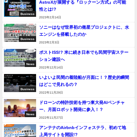
AstroXが展開する『ロックーン方式』の可能
性とは!?
Business
2023年2月14日
ソニーはなぜ世界初の衛星プロジェクトに、水
エンジンを搭載したのか
Business
2023年2月3日
ポストISS!? 米に続き日本でも民間宇宙ステー
ション建設へ
News
2022年12月14日
いよいよ民間の着陸船が月面に！？歴史的瞬間
はどこで見れるの？
Business
2022年11月29日
ドローンの特許技術を持つ東大発AIベンチャ
ー、月面ロボット開発に参入！？
News
2022年11月27日
アンテナのAirbnbインフォステラ、初めて地
上局サイトを開設!?