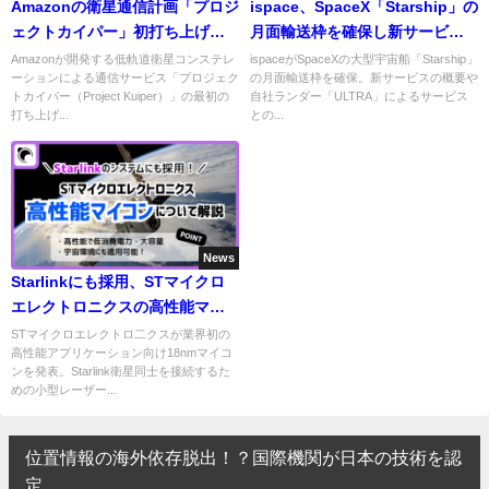
Amazonの衛星通信計画「プロジ
ispace、SpaceX「Starship」の
ェクトカイパー」初打ち上げ
月面輸送枠を確保し新サービス
へ！― 2025年4月29日に実施予
開始へ その狙いとは
Amazonが開発する低軌道衛星コンステレ
ispaceがSpaceXの大型宇宙船「Starship」
ーションによる通信サービス「プロジェク
の月面輸送枠を確保。新サービスの概要や
定
トカイパー（Project Kuiper）」の最初の
自社ランダー「ULTRA」によるサービス
打ち上げ...
との...
News
Starlinkにも採用、STマイクロ
エレクトロニクスの高性能マイ
コン「STM32V8」について解説
STマイクロエレクトロ二クスが業界初の
高性能アプリケーション向け18nmマイコ
ンを発表。Starlink衛星同士を接続するた
めの小型レーザー...
位置情報の海外依存脱出！？国際機関が日本の技術を認
定