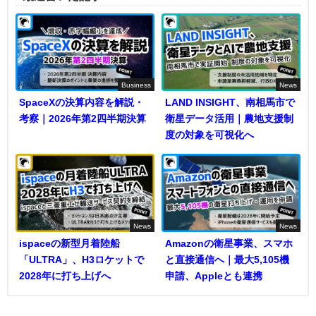
Business
News
SpaceXの決算内容を解説・
LAND INSIGHT、南相馬市で
考察｜2026年第2四半期決算
衛星データ活用｜農地支援制
度の対象を可視化へ
News
News
ispaceの新型月着陸船
Amazonの衛星事業、スマホ
「ULTRA」、H3ロケットで
と直接通信へ｜最大5,105機
2028年に打ち上げへ
申請、Appleとも連携