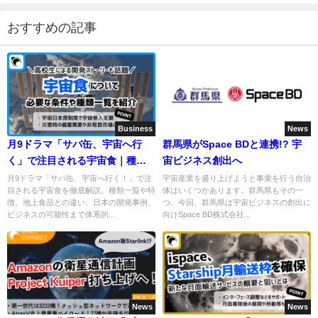
おすすめの記事
Business
News
月9ドラマ「サバ缶、宇宙へ行
群馬県がSpace BDと連携!? 宇
く」で注目される宇宙食｜種類
宙ビジネス創出へ
一覧なども紹介
月9ドラマ「サバ缶、宇宙へ行く！」で注
宇宙産業を盛り上げようと事業を行う自治
目される宇宙食を徹底解説。種類一覧や特
体はいくつかあります。群馬県もその一
徴、地上食品との違い、日本の開発事例、
つ。今回、群馬県は宇宙ビジネスの創出に
ビジネスの可能性まで体系的...
向けSpace BD株式会社...
News
News