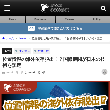
News
Business
Careers
Policy
宇宙業界で働きたい方はこちら
必見
ホーム
News
位置情報の海外依存脱出！？国際機関が日本の技術を認定
News
宇宙開発
衛星技術
位置情報の海外依存脱出！？国際機関が日本の技
術を認定
2024年3月20日
2025年1月12日