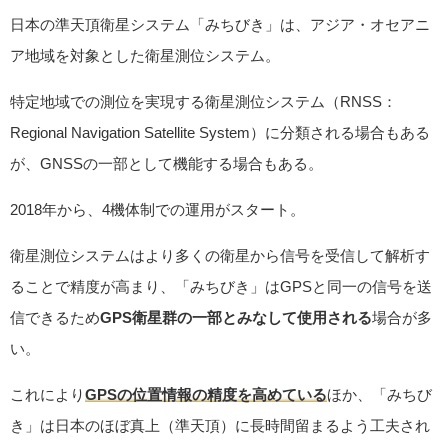
日本の準天頂衛星システム「みちびき」は、アジア・オセアニ
ア地域を対象とした衛星測位システム。
特定地域での測位を実現する衛星測位システム（RNSS：
Regional Navigation Satellite System）に分類される場合もある
が、GNSSの一部として機能する場合もある。
2018年から、4機体制での運用がスタート。
衛星測位システムはより多くの衛星から信号を受信して解析す
ることで精度が高まり、「みちびき」はGPSと同一の信号を送
信できるため
GPS衛星群の一部とみなして使用される
場合が多
い。
これにより
GPSの位置情報の精度を高めている
ほか、「みちび
き」は日本のほぼ真上（準天頂）に長時間留まるよう工夫され