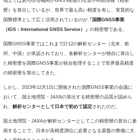
地上ではあらゆる機関がGNSS衛星の位置や時刻情報（精密
暦）を算出しているが、世界で最も高い精度を有し、実質的な
国際標準として広く活用されているのが
「国際GNSS事業
（IGS：International GNSS Service）」
の精密暦である。
国際GNSS事業ではこれまで計12の解析センター（北米、欧
州、中国）が承認されており、各解析センターが独自に算出し
た精密暦を国際GNSS事業が統合処理することで世界最高精度
の精密暦を算出してきた。
しかし、2023年12月1日に開催された国際GNSS事業の会議に
おいて、国土地理院・JAXAの算出する精密暦の品質が認めら
れ、
解析センターとして日本で初めて認定
されたのだ。
国土地理院・JAXAが解析センターとしてこの精密暦の算出に参
画することで、日本が高精度測位に必要となる基盤の整備に大