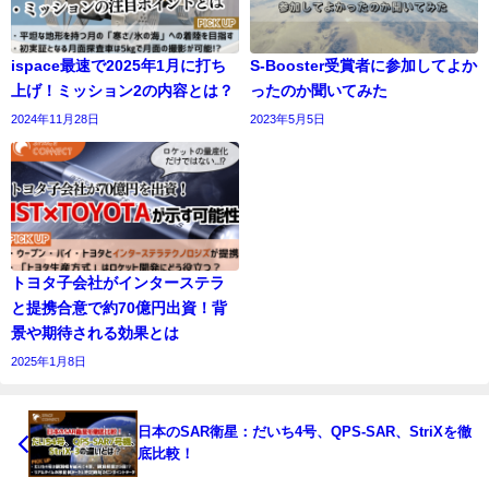
ispace最速で2025年1月に打ち
S-Booster受賞者に参加してよか
上げ！ミッション2の内容とは？
ったのか聞いてみた
2024年11月28日
2023年5月5日
トヨタ子会社がインターステラ
と提携合意で約70億円出資！背
景や期待される効果とは
2025年1月8日
日本のSAR衛星：だいち4号、QPS-SAR、StriXを徹
底比較！