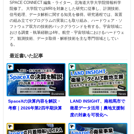
SPACE CONNECT 編集・ライター。北海道大学大学院情報科学
院修了。 大学院ではMRIを対象とした研究に従事し、計測技術、
信号処理、データ解析に関する知見を修得。研究過程では、装置
の組み立てやプログラムの実装にも取り組み、ハードウェア・ソ
フトウェア双方の技術的バックグラウンドを有する。宇宙領域に
おける調査・執筆経験は4年。航空・宇宙領域におけるハードウェ
ア、観測技術、データ取得・解析技術を主な専門領域としてい
る。
最近書いた記事
Business
News
SpaceXの決算内容を解説・
LAND INSIGHT、南相馬市で
考察｜2026年第2四半期決算
衛星データ活用｜農地支援制
度の対象を可視化へ