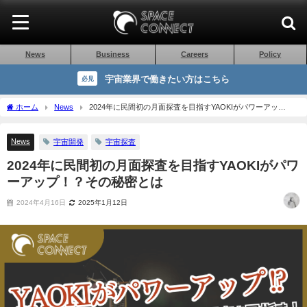
News
Business
Careers
Policy
宇宙業界で働きたい方はこちら
必見
ホーム
News
2024年に民間初の月面探査を目指すYAOKIがパワーアッ
プ！？その秘密とは
News
宇宙開発
宇宙探査
2024年に民間初の月面探査を目指すYAOKIがパワ
ーアップ！？その秘密とは
2024年4月16日
2025年1月12日