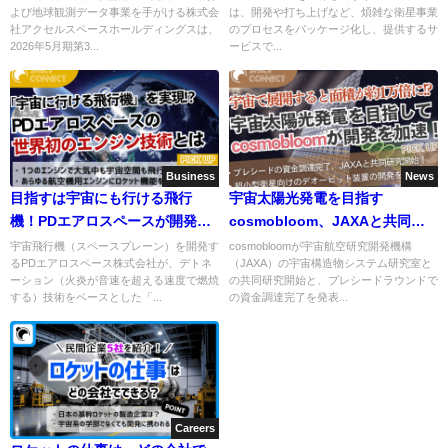
よび地球観測データ事業を手がける株式会
は、開発や打ち上げなど、煩雑な衛星事業
社アクセルスペースホールディングスは、
のプロセスをパッケージ化し、提供するサ
2026年5月期第3...
ービスで...
Business
News
目指すは宇宙にも行ける飛行
宇宙太陽光発電を目指す
機！PDエアロスペースが開発す
cosmobloom、JAXAと共同研
る世界初のエンジンとは
究を開始！
宇宙飛行機（スペースプレーン）を開発す
cosmobloomが宇宙航空研究開発機構
るPDエアロスペース株式会社が、デトネ
（JAXA）の宇宙構造物システム研究室と
ーション（火炎が音速を超える速度で燃焼
の共同研究開始と、プレシードラウンドで
する）技術をベースとした「...
の資金調達完了を発表...
Careers