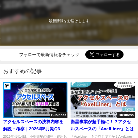
最新情報をお届けします
フォローで最新情報をチェック
おすすめの記事
Business
Business
アクセルスペースの決算内容を
衛星事業が超手軽に！？アクセ
解説・考察｜2026年5月期Q3決
ルスペースの「AxelLiner」とは
算
2026年4月14日、小型衛星の開発・運用お
「AxelLiner」をご存じですか？AxelLiner