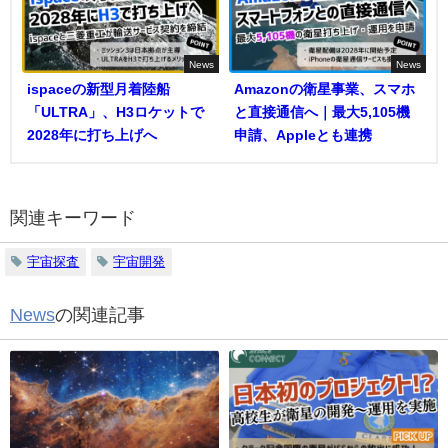
News
News
ispaceの新型月着陸船
Amazonの衛星事業、スマホ
「ULTRA」、H3ロケットで
と直接通信へ｜最大5,105機
2028年に打ち上げへ
申請、Appleとも連携
関連キーワード
宇宙探査
宇宙開発
News
の関連記事