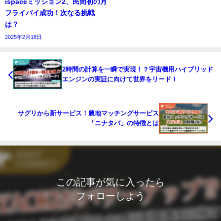
ispaceミッション2、民間初の月
フライバイ成功！次なる挑戦
は？
2025年2月18日
2時間の計算を一瞬で実現！？宇宙機用ハイブリッド
エンジンの実証に向けて世界をリード！
サグリから新サービス！農地マッチングサービス
「ニナタバ」の特徴とは
この記事が気に入ったら
フォローしよう