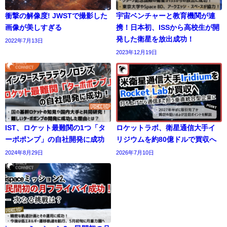
衝撃の解像度! JWSTで撮影した
宇宙ベンチャーと教育機関が連
画像が美しすぎる
携！日本初、ISSから高校生が開
発した衛星を放出成功！
2022年7月13日
2023年12月19日
IST、ロケット最難関の1つ「タ
ロケットラボ、衛星通信大手イ
ーボポンプ」の自社開発に成功
リジウムを約80億ドルで買収へ
2024年8月29日
2026年7月10日