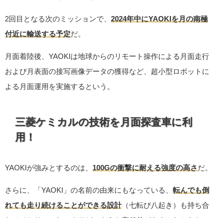
2回目となる次のミッションで、
2024年中にYAOKIを月の南極
付近に輸送する予定
だ。
月面着陸後、YAOKIは地球からのリモート操作による月面走行
および月表面の接写画像データの獲得など、超小型ロボットに
よる月面運用を実施するという。
三菱ケミカルの技術を月面探査車に利
用！
YAOKIが強みとするのは、
100Gの衝撃に耐える強度の高さ
だ。
さらに、「YAOKI」の名前の由来にもなっている、
転んでも倒
れても走り続けることができる設計
（七転び八起き）も持ち合