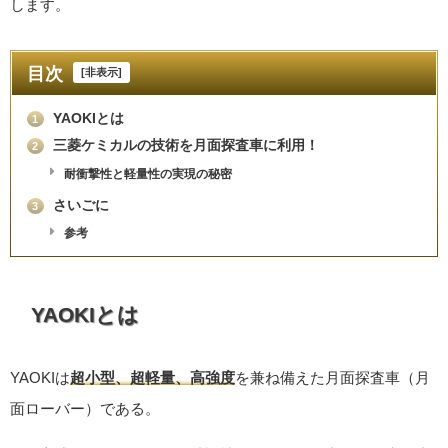
します。
目次
[
非表示
]
YAOKIとは
1
三菱ケミカルの技術を月面探査車に利用！
2
耐衝撃性と軽量性の実現の秘密
さいごに
3
参考
YAOKIとは
YAOKIは
超小型、超軽量、高強度
を兼ね備えた月面探査車（月
面ローバー）である。