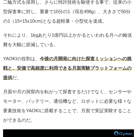
二輪方式を採用し、さらに特許技術を駆使する事で、従来の小
型探査車に対し、重量で10分の1（現在498g）、大きさで50分
の1（15×15x10cm)となる超軽量・小型化を達成。
それにより、1kgあたり1億円以上かかるといわれる月への輸送
費を大幅に節減している。
YAOKIの役割は、
今後の月開発に向けた探査ミッションへの挑
戦と、安価で高頻度に利用できる月面実験プラットフォームの
提供
だ。
月面や月の洞窟内を転がって探査するだけでなく、センサーや
モーター、バッテリー、通信機など、ロボットに必要な様々な
要素技術をYAOKIに搭載することで、月面で実証実験すること
ができるのだ。