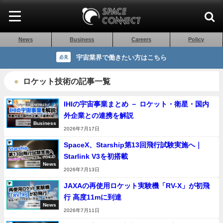
News
Business
Careers
Policy
宇宙業界で働きたい方はこちら
必見
ロケット技術の記事一覧
IHIの宇宙事業まとめ － ロケット・衛星・国内
外企業との連携を解説
Business
2026年7月17日
SpaceX、Starship第13回飛行試験実施へ｜
Starlink V3を初搭載
News
2026年7月13日
JAXAの再使用ロケット実験機「RV-X」が初飛
行 高度11mに到達
News
2026年7月11日