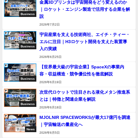
金属3Dプリンタは宇宙開発をどう変えるのか
｜ロケット・エンジン製造で活用する企業を解
Business
説
2026年7月2日
宇宙産業を支える技術商社、エイチ・ティー・
エルに注目｜H3ロケット開発を支えた装置導
Business
入の実績
2026年6月25日
【世界最大級の宇宙企業】SpaceXの事業内
容・収益構造・競争優位性を徹底解説
Business
2026年6月19日
次世代ロケットで注目される液化メタン推進系
とは｜特徴と関連企業を解説
Business
2026年6月18日
MJOLNIR SPACEWORKSが最大17億円を調達
｜宇宙輸送の量産化へ
News
2026年6月5日