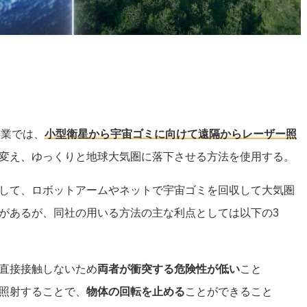
去事業では、
小型衛星から宇宙ゴミに向けて遠隔からレーザー照
変え、ゆっくりと地球大気圏に落下させる方法を使用する。
して、ロボットアームやネットで宇宙ゴミを回収して大気圏
があるが、同社の用いる方法の主な利点としては以下の3
直接接触しないため
両者が衝突する危険性が低い
こと
照射することで、
物体の回転を止める
ことができること