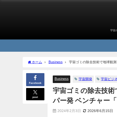
宇宙
ホーム
Business
宇宙ゴミの除去技術で地球観測も！
Business
宇宙開発
宇宙ビジ
Facebook
宇宙ゴミの除去技術
post
パー発 ベンチャー「Orb
2024年2月3日
2026年6月15日