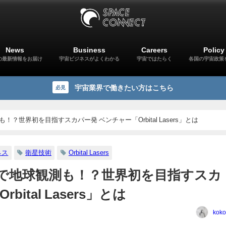
News
Business
Careers
Policy
の最新情報をお届け
宇宙ビジネスがよくわかる
宇宙ではたらく
各国の宇宙政策
宇宙業界で働きたい方はこちら
必見
？世界初を目指すスカパー発 ベンチャー「Orbital Lasers」とは
ネス
衛星技術
Orbital Lasers
で地球観測も！？世界初を目指すスカ
ital Lasers」とは
koko