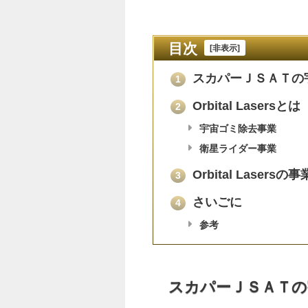
目次
[
非表示
]
スカパーＪＳＡＴの
1
Orbital Lasersとは
2
宇宙ゴミ除去事業
衛星ライダー事業
Orbital Lasers
3
さいごに
4
参考
スカパーＪＳＡＴの