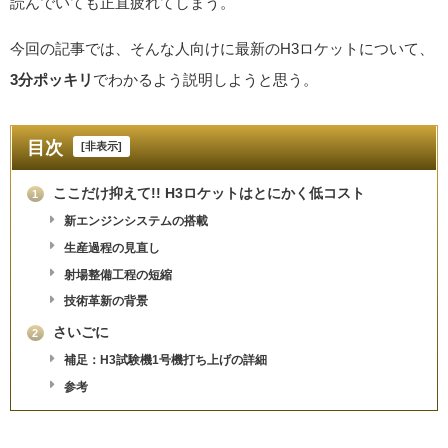
読んでいても正直疲れてしまう。
今回の記事では、そんな人向けに最新のH3ロケットについて、
3分ポッキリ
でわかるよう説明しようと思う。
目次
[
非表示
]
ここだけ抑えて!! H3ロケットはとにかく低コスト
1
新エンジンシステムの搭載
生産過程の見直し
射場整備工程の短縮
技術革新の背景
さいごに
2
補足：H3試験機1号機打ち上げの詳細
参考