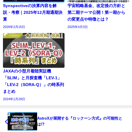
Synspectiveの決算内容を解
宇宙戦略基金、改定後の方針と
説・考察｜2025年12月期通期決
第二期テーマ公開！第一期から
算
の変更点や特徴とは？
2026年2月15日
2025年4月3日
JAXAの小型月着陸実証機
「SLIM」と月探査機「LEV-1」
「LEV-2（SORA-Q）」の時系列
まとめ
2024年1月29日
AstroXが展開する『ロックーン方式』の可能性と
は!?