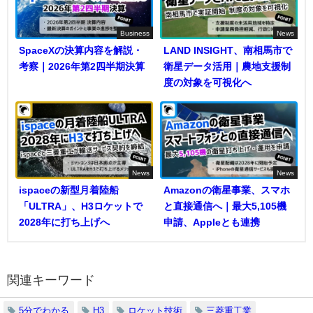
Business
News
SpaceXの決算内容を解説・
LAND INSIGHT、南相馬市で
考察｜2026年第2四半期決算
衛星データ活用｜農地支援制
度の対象を可視化へ
News
News
ispaceの新型月着陸船
Amazonの衛星事業、スマホ
「ULTRA」、H3ロケットで
と直接通信へ｜最大5,105機
2028年に打ち上げへ
申請、Appleとも連携
関連キーワード
5分でわかる
H3
ロケット技術
三菱重工業