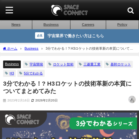
News
Business
Careers
Policy
宇宙業界で働きたい方はこちら
必見
ホーム
Business
3分でわかる！? H3ロケットの技術革新の本質についてま
とめてみた
Business
宇宙開発
ロケット技術
三菱重工業
基幹ロケット
H3
5分でわかる
3分でわかる！? H3ロケットの技術革新の本質に
ついてまとめてみた
2023年2月16日
2026年2月20日