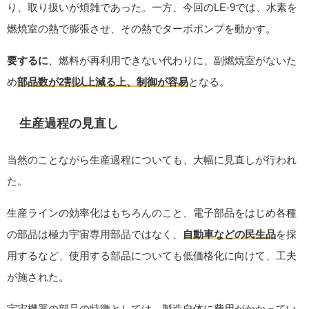
り、取り扱いが煩雑であった。一方、今回のLE-9では、水素を
燃焼室の熱で膨張させ、その熱でターボポンプを動かす。
要するに
、燃料が再利用できない代わりに、副燃焼室がないた
め
部品数が2割以上減る上、制御が容易
となる。
生産過程の見直し
当然のことながら生産過程についても、大幅に見直しが行われ
た。
生産ラインの効率化はもちろんのこと、電子部品をはじめ各種
の部品は極力宇宙専用部品ではなく、
自動車などの民生品
を採
用するなど、使用する部品についても低価格化に向けて、工夫
が施された。
宇宙機器の部品の特徴としては、製造自体に費用がかかってい