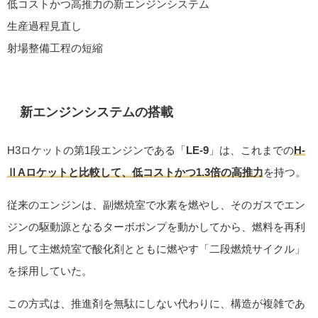
低コストかつ高推力の新エンジンシステム
生産過程見直し
射場整備工程の短縮
新エンジンシステムの搭載
H3ロケットの第1段エンジンである「
LE-9
」は、これまでの
H-
ⅡAロケットと比較して、低コストかつ1.3倍の高推力
を持つ。
従来のエンジンは、副燃焼室で水素を燃やし、そのガスでエン
ジンの駆動源となるターボポンプを動かしてから、燃料を再利
用して主燃焼室で酸化剤とともに燃やす「二段燃焼サイクル」
を採用していた。
この方式は、推進剤を無駄にしない代わりに、構造が複雑であ