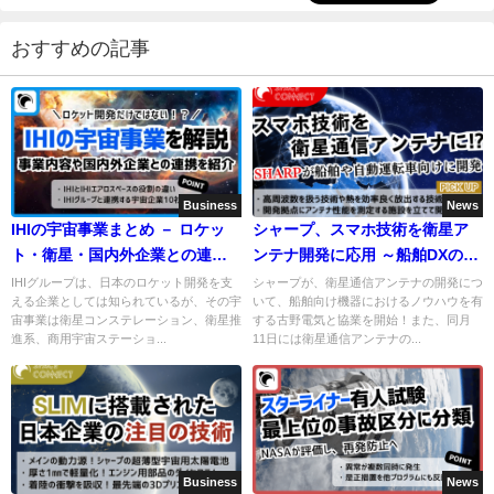
おすすめの記事
Business
News
IHIの宇宙事業まとめ － ロケッ
シャープ、スマホ技術を衛星ア
ト・衛星・国内外企業との連携
ンテナ開発に応用 ～船舶DXの促
を解説
進へ～
IHIグループは、日本のロケット開発を支
シャープが、衛星通信アンテナの開発につ
える企業としては知られているが、その宇
いて、船舶向け機器におけるノウハウを有
宙事業は衛星コンステレーション、衛星推
する古野電気と協業を開始！また、同月
進系、商用宇宙ステーショ...
11日には衛星通信アンテナの...
Business
News