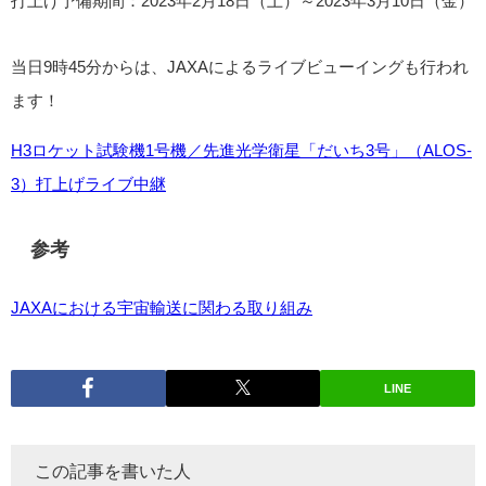
打上げ予備期間：2023年2月18日（土）～2023年3月10日（金）
当日9時45分からは、JAXAによるライブビューイングも行われ
ます！
H3ロケット試験機1号機／先進光学衛星「だいち3号」（ALOS-
3）打上げライブ中継
参考
JAXAにおける宇宙輸送に関わる取り組み
LINE
この記事を書いた人