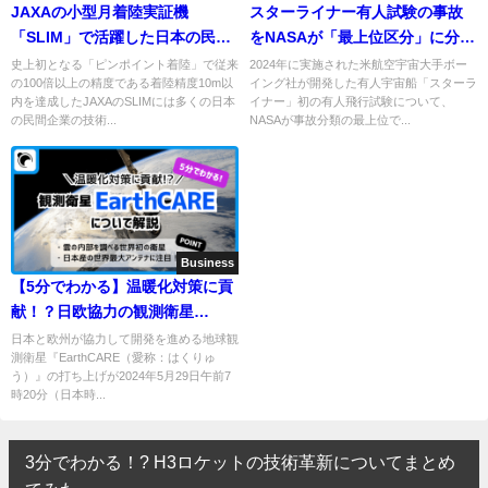
JAXAの小型月着陸実証機
スターライナー有人試験の事故
「SLIM」で活躍した日本の民間
をNASAが「最上位区分」に分
企業の技術を紹介！
類、再発防止へ
史上初となる「ピンポイント着陸」で従来
2024年に実施された米航空宇宙大手ボー
の100倍以上の精度である着陸精度10m以
イング社が開発した有人宇宙船「スターラ
内を達成したJAXAのSLIMには多くの日本
イナー」初の有人飛行試験について、
の民間企業の技術...
NASAが事故分類の最上位で...
Business
【5分でわかる】温暖化対策に貢
献！？日欧協力の観測衛星
『EarthCARE』について
日本と欧州が協力して開発を進める地球観
測衛星『EarthCARE（愛称：はくりゅ
う）』の打ち上げが2024年5月29日午前7
時20分（日本時...
3分でわかる！? H3ロケットの技術革新についてまとめ