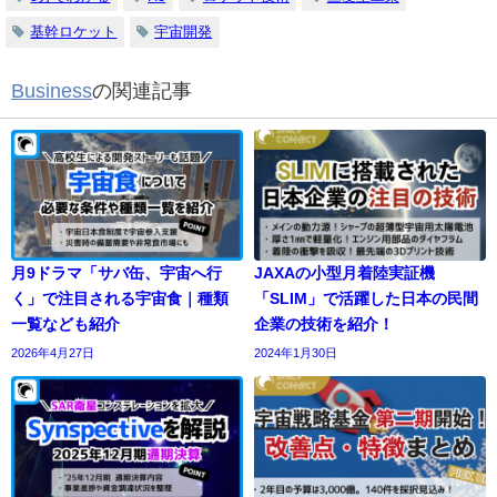
基幹ロケット
宇宙開発
Business
の関連記事
月9ドラマ「サバ缶、宇宙へ行
JAXAの小型月着陸実証機
く」で注目される宇宙食｜種類
「SLIM」で活躍した日本の民間
一覧なども紹介
企業の技術を紹介！
2026年4月27日
2024年1月30日