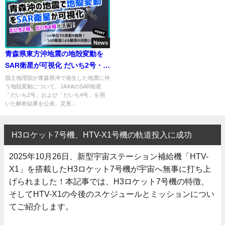
News
青森県東方沖地震の地殻変動を
SAR衛星が可視化 だいち2号・4
号の成果
国土地理院が青森県沖で発生した地震に伴
う地殻変動について、JAXAのSAR衛星
「だいち2号」および「だいち4号」を用
いた解析結果を公表。災害...
H3ロケット7号機、HTV-X1号機の軌道投入に成功
2025年10月26日、新型宇宙ステーション補給機「HTV-
X1」を搭載したH3ロケット7号機が宇宙へ無事に打ち上
げられました！本記事では、H3ロケット7号機の特徴、
そしてHTV-X1の今後のスケジュールとミッションについ
てご紹介します。