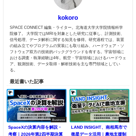
kokoro
SPACE CONNECT 編集・ライター。北海道大学大学院情報科学
院修了。 大学院ではMRIを対象とした研究に従事し、計測技術、
信号処理、データ解析に関する知見を修得。研究過程では、装置
の組み立てやプログラムの実装にも取り組み、ハードウェア・ソ
フトウェア双方の技術的バックグラウンドを有する。宇宙領域に
おける調査・執筆経験は4年。航空・宇宙領域におけるハードウェ
ア、観測技術、データ取得・解析技術を主な専門領域としてい
る。
最近書いた記事
Business
News
SpaceXの決算内容を解説・
LAND INSIGHT、南相馬市で
考察｜2026年第2四半期決算
衛星データ活用｜農地支援制