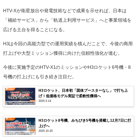
HTV-Xが衛星放出や発電技術などで成果を示せれば、日本は
「補給サービス」から「軌道上利用サービス」へと事業領域を
広げる土台を得ることになる。
H3は今回の高能力型での運用実績を積んだことで、今後の商用
打上げや大型ミッション獲得に向けた信頼性強化が進む。
今後に実施予定のHTV-X1のミッションやH3ロケット6号機・8
号機の打上げにも引き続き注目だ。
H3ロケット、日本初「固体ブースターなし」で打ち上
げ！低価格モデル実証で柔軟性獲得へ
2025.5.14
H3ロケット8号機、みちびき5号機を搭載し12月7日に打
上げへ
2025.10.20