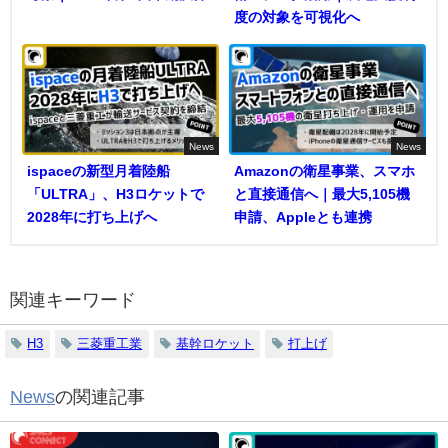
度の対象を可視化へ
News
News
ispaceの新型月着陸船
Amazonの衛星事業、スマホ
「ULTRA」、H3ロケットで
と直接通信へ｜最大5,105機
2028年に打ち上げへ
申請、Appleとも連携
関連キーワード
H3
三菱重工業
基幹ロケット
打上げ
News
の関連記事