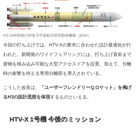
H3-24W形態の特徴 ©宇宙航空研究開発機構（JAXA）
今回の打ち上げでは、HTV-Xの要求に合わせた設計最適化が行
われた。新開発のワイドフェアリングには、打ち上げ直前まで
貨物を積み込み可能な大型アクセスドアを設置。加えて、分離
時の衝撃を抑える専用分離部も導入されている。
こうした改良は、
「ユーザーフレンドリーなロケット」を掲げ
るH3の設計思想を体現
するものといえる。
HTV-X 1号機 今後のミッション