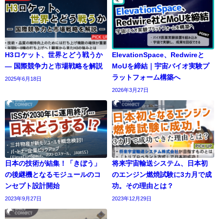
H3ロケット、世界とどう戦うか
ElevationSpace、Redwireと
— 国際競争力と市場戦略を解説
MoUを締結｜宇宙バイオ実験プ
ラットフォーム構築へ
2025年6月18日
2026年3月27日
日本の技術が結集！「きぼう」
将来宇宙輸送システム、日本初
の後継機となるモジュールのコ
のエンジン燃焼試験に3カ月で成
ンセプト設計開始
功。その理由とは？
2023年9月27日
2023年12月29日