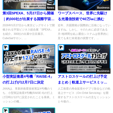
News
Business
第3回SPEXA、5月27日から開催
ワープスペース、世界に先駆け
｜約300社が出展する国際宇宙ビ
る光通信技術で40万㎞に挑む
ジネス展
2026年5月27日から東京ビッグサイトで開
近年、月面開発が国際的に活発になってい
催される宇宙ビジネス総合展「SPEXA」
ますね。しかし、そのために必須である
を紹介。300社の出展や注目展示、
月-地球間を結ぶ通信システムは世界的に
CubeSatサロン、...
見ても未だ未発達の状態です。...
News
Business
小型実証衛星4号機「RAISE-4」
アストロスケールの打上げ予定
の打上げが12月7日に決定
まとめ｜軌道上サービスミッシ
ョン一覧
JAXAは、革新的衛星技術実証4号機のう
人工衛星の寿命延長やデブリ除去などの軌
ち、小型実証衛星4号機(RAISE-4)の打上
道上サービス（On-Orbit Servicing）を開
げ日時が12/7に設定されたことを発表。ミ
発するアストロスケールの主なミッション
ッションの概...
と今後の...