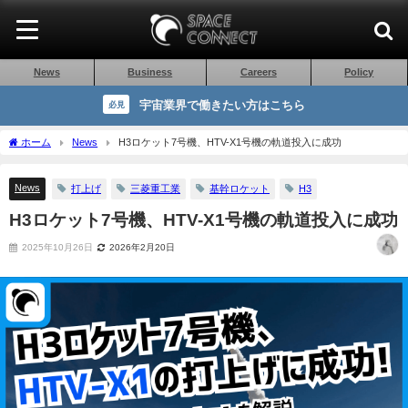
News
Business
Careers
Policy
宇宙業界で働きたい方はこちら
必見
ホーム
News
H3ロケット7号機、HTV-X1号機の軌道投入に成功
News
打上げ
三菱重工業
基幹ロケット
H3
H3ロケット7号機、HTV-X1号機の軌道投入に成功
2025年10月26日
2026年2月20日