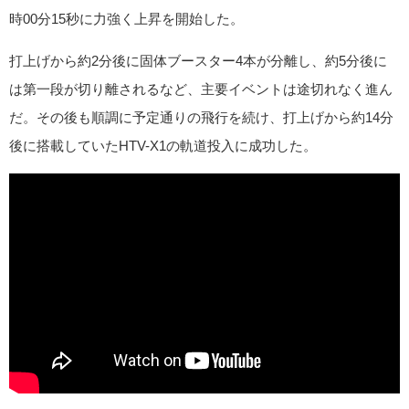
時00分15秒に力強く上昇を開始した。
打上げから約2分後に固体ブースター4本が分離し、約5分後に
は第一段が切り離されるなど、主要イベントは途切れなく進ん
だ。その後も順調に予定通りの飛行を続け、打上げから約14分
後に搭載していたHTV-X1の軌道投入に成功した。