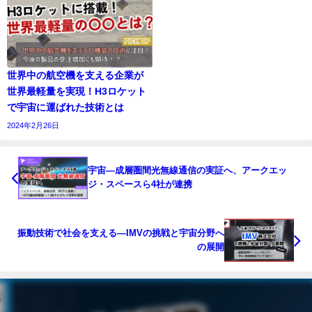
世界中の航空機を支える企業が
世界最軽量を実現！H3ロケット
で宇宙に運ばれた技術とは
2024年2月26日
宇宙―成層圏間光無線通信の実証へ、アークエッ
ジ・スペースら4社が連携
振動技術で社会を支える―IMVの挑戦と宇宙分野へ
の展開