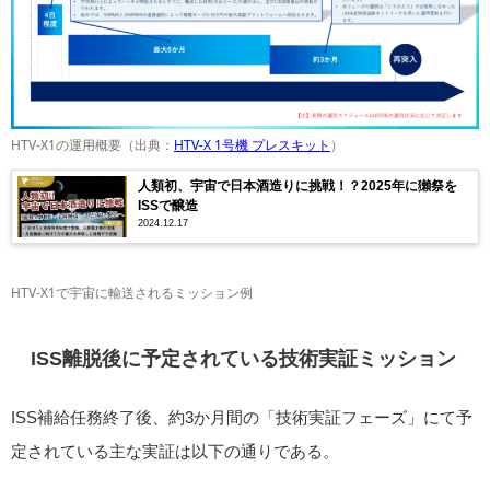
HTV-X1の運用概要（出典：
HTV-X 1号機 プレスキット
）
人類初、宇宙で日本酒造りに挑戦！？2025年に獺祭を
ISSで醸造
2024.12.17
HTV-X1で宇宙に輸送されるミッション例
ISS離脱後に予定されている技術実証ミッション
ISS補給任務終了後、約3か月間の「技術実証フェーズ」にて予
定されている主な実証は以下の通りである。