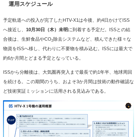
運用スケジュール
予定軌道への投入が完了したHTV-X1は今後、約4日かけてISS
へ接近し、
10月30日（木）未明
に到着する予定だ。ISSとの結
合後は、生鮮食品やCO
除去システムなど、積んできた様々な
2
物資をISSへ移し、代わりに不要物を積み込む。ISSには最大で
約6か月間とどまる予定となっている。
ISSから分離後は、大気圏再突入まで最長で約1年半、地球周回
を続ける。この期間のうち、およそ3か月間は技術の動作確認な
ど技術実証ミッションに活用される見込みである。