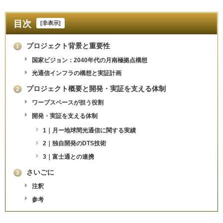
目次
[
非表示
]
プロジェクト背景と重要性
1
国家ビジョン：2040年代の月南極拠点構想
光通信インフラの構想と実証計画
プロジェクト概要と開発・実証を支える体制
2
ワープスペースが担う役割
開発・実証を支える体制
1｜月ー地球間光通信に関する実績
2｜独自開発のDTS技術
3｜富士通との連携
さいごに
3
注釈
参考