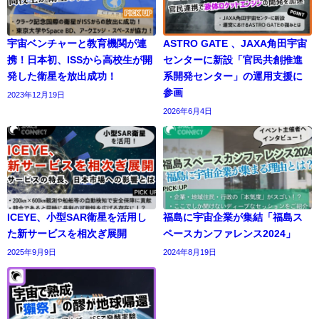
宇宙ベンチャーと教育機関が連
ASTRO GATE 、JAXA角田宇宙
携！日本初、ISSから高校生が開
センターに新設「官民共創推進
発した衛星を放出成功！
系開発センター」の運用支援に
参画
2023年12月19日
2026年6月4日
ICEYE、小型SAR衛星を活用し
福島に宇宙企業が集結「福島ス
た新サービスを相次ぎ展開
ペースカンファレンス2024」
2025年9月9日
2024年8月19日