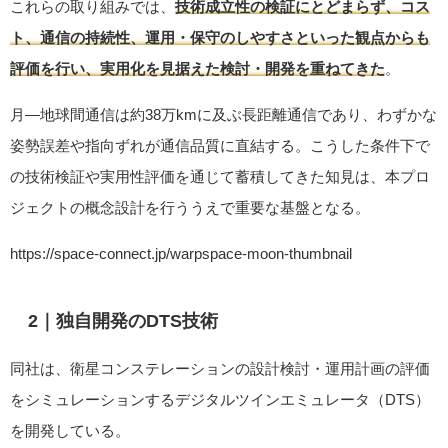
これらの取り組みでは、
技術成立性の検証にとどまらず、コス
ト、通信の持続性、運用・保守のしやすさといった観点からも
評価を行い、実用化を見据えた検討・開発を重ねてきた
。
月―地球間通信は約38万kmに及ぶ長距離通信であり、わずかな
姿勢誤差や指向ずれが通信品質に直結する。こうした条件下で
の技術検証や実用性評価を通じて蓄積してきた知見は、本プロ
ジェクトの概念設計を行ううえで重要な基盤となる。
https://space-connect.jp/warpspace-moon-thumbnail
2｜独自開発のDTS技術
同社は、衛星コンステレーションの設計検討・運用計画の評価
をシミュレーションするデジタルツインエミュレータ（DTS）
を開発している。