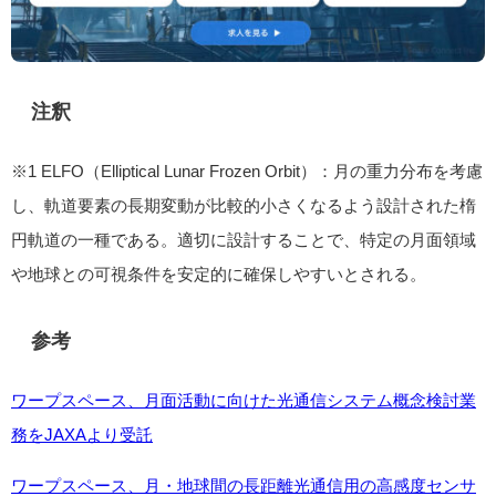
注釈
※1 ELFO（Elliptical Lunar Frozen Orbit）：月の重力分布を考慮
し、軌道要素の長期変動が比較的小さくなるよう設計された楕
円軌道の一種である。適切に設計することで、特定の月面領域
や地球との可視条件を安定的に確保しやすいとされる。
参考
ワープスペース、月面活動に向けた光通信システム概念検討業
務をJAXAより受託
ワープスペース、月・地球間の長距離光通信用の高感度センサ