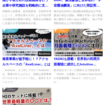
企業や研究施設を戦略的に支
宙醤油醸造」に向けた実証実験
援！その内容とは？
を開始
内閣府と総務省、経済産業省、文部科学省
株式会社IDDKと湯浅醤油有限会社が宇宙
によって、民間企業や大学による宇宙分野
醤油の実証を開始。麹菌を宇宙へ送り帰還
の先端技術の開発や実証、商業化を戦略的
後に醸造する取り組みの概要と、無人宇宙
に支援する宇宙戦略基金の基...
実験技術および研究開発イ...
Business
News
衛星事業が超手軽に！？アクセ
YAOKIも搭載！世界初の民間月
ルスペースの「AxelLiner」とは
面着陸に成功したIntuitive
Machines のミッション2に注目
「AxelLiner」をご存じですか？AxelLiner
株式会社ダイモンが開発する月面探査車
は、開発や打ち上げなど、煩雑な衛星事業
「YAOKI」を搭載したIntuitive Machines社
のプロセスをパッケージ化し、提供するサ
の月面着陸船「Nova-C」の打ち上げ
ービスで...
が、...