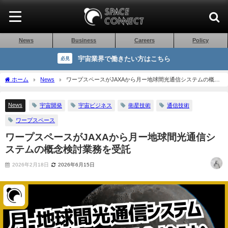
News
Business
Careers
Policy
宇宙業界で働きたい方はこちら
必見
ホーム
News
ワープスペースがJAXAから月ー地球間光通信システムの概念
検討業務を受託
News
宇宙開発
宇宙ビジネス
衛星技術
通信技術
ワープスペース
ワープスペースがJAXAから月ー地球間光通信シ
ステムの概念検討業務を受託
2026年2月18日
2026年6月15日