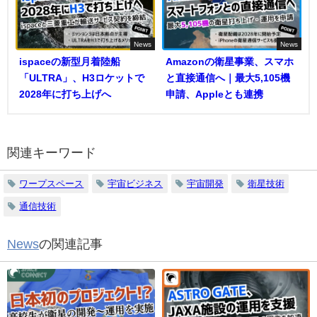
News
News
ispaceの新型月着陸船
Amazonの衛星事業、スマホ
「ULTRA」、H3ロケットで
と直接通信へ｜最大5,105機
2028年に打ち上げへ
申請、Appleとも連携
関連キーワード
ワープスペース
宇宙ビジネス
宇宙開発
衛星技術
通信技術
News
の関連記事