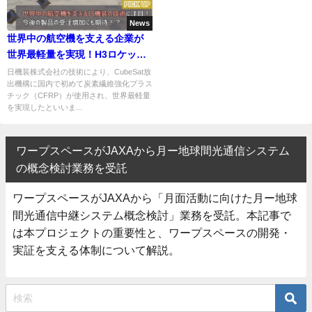
News
世界中の航空機を支える企業が
世界最軽量を実現！H3ロケット
で宇宙に運ばれた技術とは
日機装株式会社の技術により、CubeSat放
出機構に国内で初めて炭素繊維強化プラス
チック（CFRP）が使用され、世界最軽量
を実現したといいま...
ワープスペースがJAXAから月ー地球間光通信システム
の概念検討業務を受託
ワープスペースがJAXAから「月面活動に向けた月ー地球
間光通信中継システム概念検討」業務を受託。本記事で
は本プロジェクトの重要性と、ワープスペースの開発・
実証を支える体制について解説。