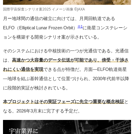
国際宇宙探査シナリオ案2025 イメージ画像 ©JAXA
月ー地球間の通信の確立に向けては、月周回軌道である
※1
ELFO（Elliptical Lunar Frozen Orbit）
に衛星コンステレーシ
ョンを構築する開発シナリオ案が示されている。
そのシステムにおける中核技術の一つが光通信である。光通信
は、
高速かつ大容量のデータ伝送が可能であり、傍受・干渉さ
れにくい通信を実現
できる点が特徴だ。月面―ELFO軌道衛星
―地球を結ぶ基幹通信として位置づけられ、2030年代前半以降
に段階的実証が検討されている。
本プロジェクトはその実証フェーズに先立つ重要な概念検証
と
なる。2026年3月末に完了する予定だ。