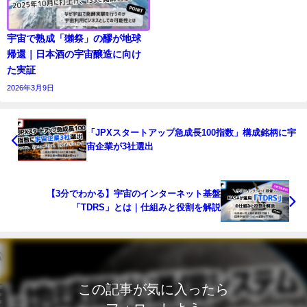
宇宙で熟成「獺祭」の醪が地球
帰還｜日本酒の宇宙醸造に向け
た実証
2026年3月9日
「JPXスタートアップ急成長100指数」構成銘柄に宇
宙企業が3社選出
【3分でわかる】宇宙のインターネット基盤
「TDRS」とは｜仕組みと役割を解説
この記事が気に入ったら