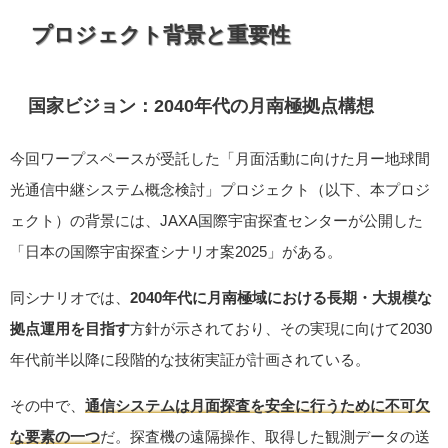
プロジェクト背景と重要性
国家ビジョン：2040年代の月南極拠点構想
今回ワープスペースが受託した「月面活動に向けた月ー地球間
光通信中継システム概念検討」プロジェクト（以下、本プロジ
ェクト）の背景には、JAXA国際宇宙探査センターが公開した
「日本の国際宇宙探査シナリオ案2025」がある。
同シナリオでは、
2040年代に月南極域における長期・大規模な
拠点運用を目指す
方針が示されており、その実現に向けて2030
年代前半以降に段階的な技術実証が計画されている。
その中で、
通信システムは月面探査を安全に行うために不可欠
な要素の一つ
だ。探査機の遠隔操作、取得した観測データの送