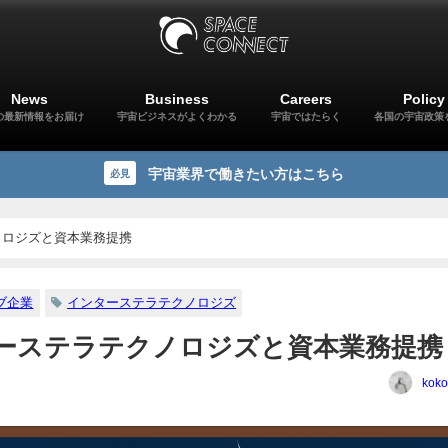
News
Business
Careers
Policy
の最新情報をお届け
宇宙ビジネスがよくわかる
宇宙ではたらく
各国の宇宙政策
宇宙業界で働きたい方はこちら
必見
ノロジズと資本業務提携
ブ企業
インターステラテクノロジズ
ーステラテクノロジズと資本業務提携
koko