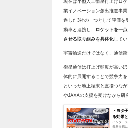
現在は小型人工衛星打上げロケ
業イノベーション創出推進事業
過した3社の一つとして評価を
動車と連携し、
ロケットを一点
させる取り組みを具体化
してい
宇宙輸送だけではなく、通信衛
衛星通信は打上げ頻度が高いほ
体的に展開することで競争力を
といった地上端末と直接つなが
やJAXAの支援を受けながら
トヨタ子
る効果
インター
業務提携に