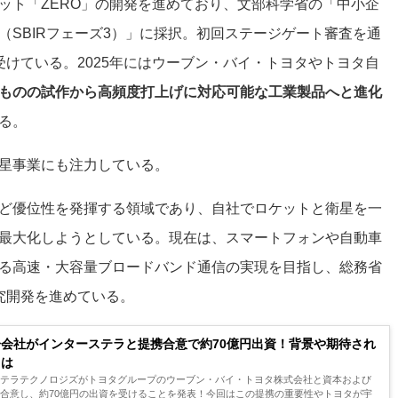
ット「ZERO」の開発を進めており、文部科学省の「中小企
（SBIRフェーズ3）」に採択。初回ステージゲート審査を通
受けている。2025年にはウーブン・バイ・トヨタやトヨタ自
ものの試作から高頻度打上げに対応可能な工業製品へと進化
る。
星事業にも注力している。
ど優位性を発揮する領域であり、自社でロケットと衛星を一
最大化しようとしている。現在は、スマートフォンや自動車
る高速・大容量ブロードバンド通信の実現を目指し、総務省
研究開発を進めている。
会社がインターステラと提携合意で約70億円出資！背景や期待され
とは
ステラテクノロジズがトヨタグループのウーブン・バイ・トヨタ株式会社と資本および
合意し、約70億円の出資を受けることを発表！今回はこの提携の重要性やトヨタが宇