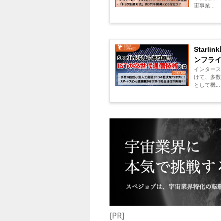
宙事業...
Star
ンフラ
インター
けて、多
として機...
[PR]