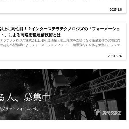
2025.1.8
link以上に高性能！？インターステラテクノロジズの「フォーメーショ
イト」による高速衛星通信技術とは
ステラテクノロジズ株式会社は低軌道衛星と地上端末を直接つなぐ衛星通信の実現に向
数の超超小型衛星によるフォーメーションフライト（編隊飛行）全体を大型のアンテナ
2024.6.26