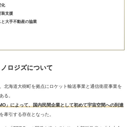
度化
実装支援
スと大手不動産の協業
クノロジズについて
、北海道大樹町を拠点にロケット輸送事業と通信衛星事業を
ある。
MOMO」によって、国内民間企業として初めて宇宙空間への到達
を牽引する存在となった。