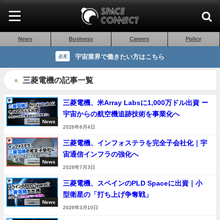
News
Business
Careers
Policy
宇宙業界で働きたい方はこちら
必見
三菱電機の記事一覧
三菱電機、米Array Labsに1,000万ドル出資 ー
宇宙からの航空機追跡技術を事業化へ
News
2026年8月4日
三菱電機、インフォステラを完全子会社化｜宇
宙通信インフラの強化へ
News
2026年7月3日
三菱電機、スペインのPLD Spaceに出資｜小
型衛星の「打ち上げ争奪戦」
News
2026年3月10日