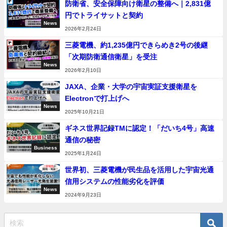
防衛省、安全保障向け衛星の整備へ｜2,831億
円でトライサットと契約
News
2026年2月24日
三菱電機、約1,235億円できらめき2号の後継
「次期防衛通信衛星」を受注
News
2026年2月10日
JAXA、企業・大学の宇宙実証支援衛星を
Electronで打上げへ
News
2025年10月21日
ギネス世界記録TMに認定！「だいち4号」高速
通信の秘密
Business
2025年1月24日
世界初、三菱電機が民生品を活用した宇宙光通
信用システムの性能劣化を評価
News
2024年9月23日