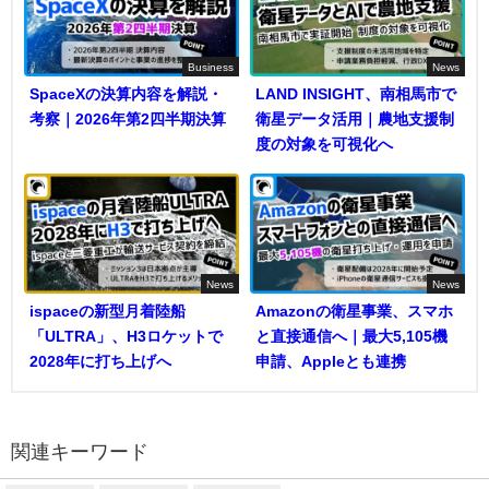
Business
News
SpaceXの決算内容を解説・
LAND INSIGHT、南相馬市で
考察｜2026年第2四半期決算
衛星データ活用｜農地支援制
度の対象を可視化へ
News
News
ispaceの新型月着陸船
Amazonの衛星事業、スマホ
「ULTRA」、H3ロケットで
と直接通信へ｜最大5,105機
2028年に打ち上げへ
申請、Appleとも連携
関連キーワード