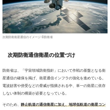
次期防衛衛星通信のイメージ ©防衛省
次期防衛通信衛星の位置づけ
防衛省は、「宇宙領域防衛指針」において作戦の基盤となる衛
星通信の確保を掲げ、衛星通信インフラの強化を進めている。
電波妨害や傍受などの脅威が指摘される中、単一の衛星に依存
しない体制の構築が必要となっている。
そのため、
静止軌道の通信衛星に加え、地球低軌道の衛星コン