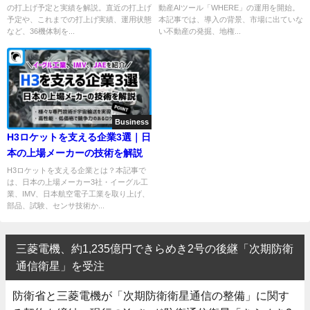
の打上げ予定と実績を解説。直近の打上げ
動産AIツール「WHERE」の運用を開始。
予定や、これまでの打上げ実績、運用状態
本記事では、導入の背景、市場に出ていな
など、36機体制を...
い不動産の発掘、地権...
Business
H3ロケットを支える企業3選｜日
本の上場メーカーの技術を解説
H3ロケットを支える企業とは？本記事で
は、日本の上場メーカー3社・イーグル工
業、IMV、日本航空電子工業を取り上げ、
部品、試験、センサ技術か...
三菱電機、約1,235億円できらめき2号の後継「次期防衛
通信衛星」を受注
防衛省と三菱電機が「次期防衛衛星通信の整備」に関す