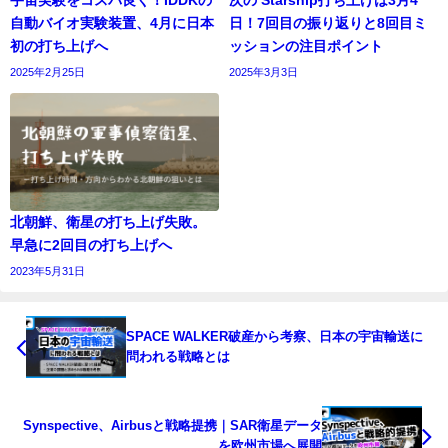
宇宙実験をコスパ良く！IDDKの
次の Starship打ち上げは3月4
自動バイオ実験装置、4月に日本
日！7回目の振り返りと8回目ミ
初の打ち上げへ
ッションの注目ポイント
2025年2月25日
2025年3月3日
北朝鮮、衛星の打ち上げ失敗。
早急に2回目の打ち上げへ
2023年5月31日
SPACE WALKER破産から考察、日本の宇宙輸送に
問われる戦略とは
Synspective、Airbusと戦略提携｜SAR衛星データ
を欧州市場へ展開