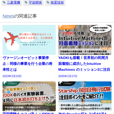
三菱電機
宇宙開発
衛星技術
News
の関連記事
ヴァージンオービット事業停
YAOKIも搭載！世界初の民間月
止：同様の事業を行う企業の将
面着陸に成功したIntuitive
来性とは
Machines のミッション2に注目
2023年3月23日
2025年2月27日