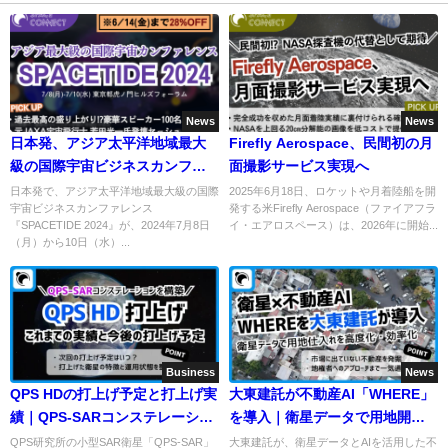
News
News
日本発、アジア太平洋地域最大
Firefly Aerospace、民間初の月
級の国際宇宙ビジネスカンファ
面撮影サービス実現へ
レンス『SPACETIDE 2024』注
日本発で、アジア太平洋地域最大級の国際
2025年6月18日、ロケットや月着陸船を開
宇宙ビジネスカンファレンス
発する米Firefly Aerospace（ファイアフラ
目のセッションを紹介
『SPACETIDE 2024』が、2024年7月8日
イ・エアロスペース）は、2026年に開始...
（月）から10日（水）...
Business
News
QPS HDの打上げ予定と打上げ実
大東建託が不動産AI「WHERE」
績｜QPS-SARコンステレーショ
を導入｜衛星データで用地開拓
ン計画
を効率化
QPS研究所の小型SAR衛星「QPS-SAR」
大東建託が、衛星データとAIを活用した不