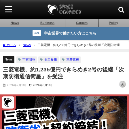
News
Business
Careers
Policy
宇宙業界で働きたい方はこちら
必見
ホーム
News
三菱電機、約1,235億円できらめき2号の後継「次期防衛通信
衛星」を受注
News
宇宙開発
衛星技術
三菱電機
三菱電機、約1,235億円できらめき2号の後継「次
期防衛通信衛星」を受注
2026年2月10日
2026年3月10日