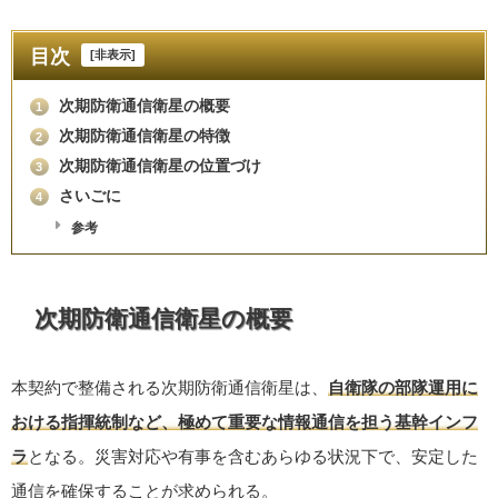
目次
[
非表示
]
次期防衛通信衛星の概要
1
次期防衛通信衛星の特徴
2
次期防衛通信衛星の位置づけ
3
さいごに
4
参考
次期防衛通信衛星の概要
本契約で整備される次期防衛通信衛星は、
自衛隊の部隊運用に
おける指揮統制など、極めて重要な情報通信を担う基幹インフ
ラ
となる。災害対応や有事を含むあらゆる状況下で、安定した
通信を確保することが求められる。