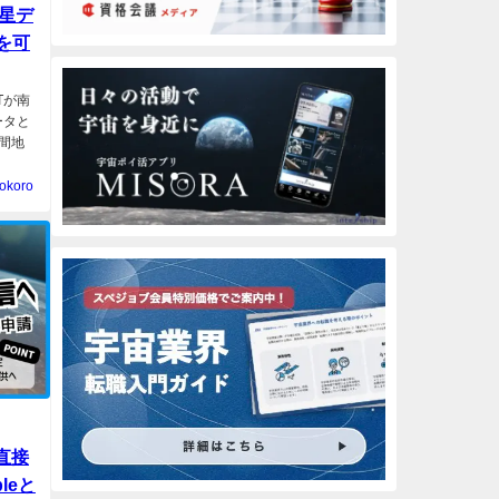
衛星デ
を可
HTが南
ータと
間地
okoro
直接
leと