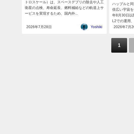
トロスケール）は、スペースデブリの除去や人工
ハッブルと同
衛星の点検、寿命延長、燃料補給などの軌道上サ
倍広い宇宙を
ービスを実現するため、国内外...
年8月30日
L2での運用、
2026年7月28日
Yoshiki
2026年7月2
1