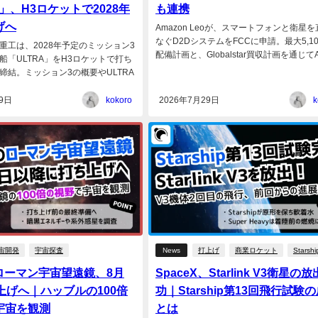
A」、H3ロケットで2028年
も連携
げへ
Amazon Leoが、スマートフォンと衛星
なぐD2DシステムをFCCに申請。最大5,1
三菱重工は、2028年予定のミッション3
配備計画と、Globalstar買収計画を通じてApp
船「ULTRA」をH3ロケットで打ち
締結。ミッション3の概要やULTRA
9日
kokoro
2026年7月29日
k
宙開発
宇宙探査
News
打上げ
商業ロケット
Starshi
ローマン宇宙望遠鏡、8月
SpaceX、Starlink V3衛星の
上げへ｜ハッブルの100倍
功｜Starship第13回飛行試験
宇宙を観測
とは