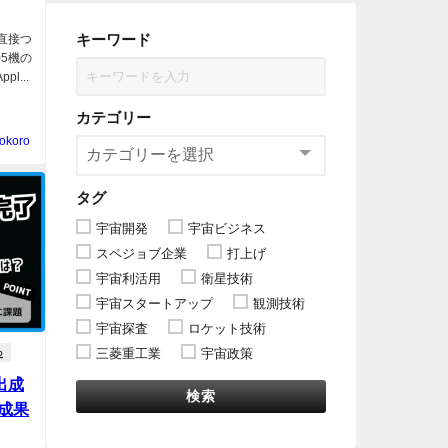
キーワード
を直接つ
05機の
l...
カテゴリー
okoro
タグ
宇宙開発
宇宙ビジネス
スペジョブ企業
打上げ
宇宙利活用
衛星技術
宇宙スタートアップ
観測技術
宇宙探査
ロケット技術
三菱重工業
宇宙政策
p
放出成
検索
の成果