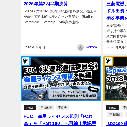
2026年第2四半期決算
三菱電機、米
ドル出資
SpaceXの2026年第2四半期決算を解説。売上高
が前年同期比92％増となった背景や、Starlink、
術を事業
Starshield、Starship、AI事業の進捗...
三菱電機が、
術を持つ米Arr
業の内容や宇
安全保障向け..
2026年8月5日
kokoro
2026年8月
News
宇宙政策
宇宙法
News
宇
宇宙探査
FCC、衛星ライセンス規則「Part
25」を「Part 100」へ再編｜承認手
ispac