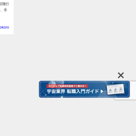
3回飛行
出、全
okoro