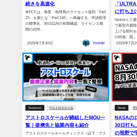
続きを高速化
「ULTR
に打ち上
米FCCは、衛星・地球局のライセンス規則「Part
25」を新たな「Part 100」へ再編する。申請処理
ispaceと
の標準化、30日以内の初期確認、ライセンス期
で新型月着陸
間の20年...
上げる契約を
の特徴、国...
2026年7月30日
Yoshiki
2026年7月2
Business
アストロスケール
News
宇
アストロスケールが締結したMOU一
NASAの
覧｜提携先と協業内容も紹介
30日打ち
の視野で
アストロスケールホールディングス（以下、アス