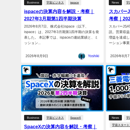
Business
宇宙ビジネス
ispace
News
宇
ispaceの決算内容を解説・考察｜
スカパー
2027年3月期第1四半期決算
考察｜20
2026年8月7日、株式会社ispace（以下、
スカパーJSA
ispace）は、2027年3月期第1四半期の決算を発
説。営業収益
表した。 本記事では、ispaceの連結業績と、ミ
増益を達成し
ッション...
ーション事業、
2026年8月9日
Yoshiki
2026年8月
Business
宇宙ビジネス
SpaceX
News
宇
宇宙スタート
SpaceXの決算内容を解説・考察｜