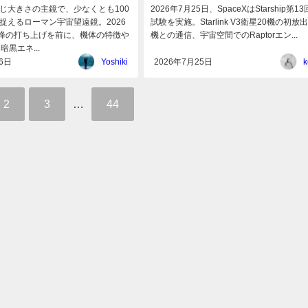
じ大きさの主鏡で、少なくとも100
2026年7月25日、SpaceXはStarship第1
捉えるローマン宇宙望遠鏡。2026
試験を実施。Starlink V3衛星20機の初放
以降の打ち上げを前に、機体の特徴や
機との通信、宇宙空間でのRaptorエン...
暗黒エネ...
6日
Yoshiki
2026年7月25日
k
2
3
…
44