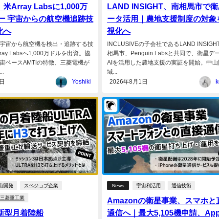
Array Labsに1,000万
LAND INSIGHT、南相馬市で
 ー 宇宙からの航空機追跡技
ータ活用｜農地支援制度の対象
化へ
視化へ
宇宙から航空機を検出・追跡する技
INCLUSIVEの子会社であるLAND INSIG
ay Labsへ1,000万ドルを出資。協
相馬市、Penguin Labsと共同で、衛星デ
宙ベースAMTIの特徴、三菱電機が
AIを活用した農地支援の実証を開始。中山
.
域...
4日
Yoshiki
2026年8月1日
k
宙開発
スペジョブ企業
News
宇宙利活用
通信技術
三菱重工業
Amazonの衛星事業、スマホと
eの新型月着陸船
通信へ｜最大5,105機申請、App