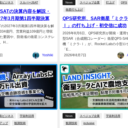
宙ビジネス
スカパーJSAT
News
スペジョブ企業
打上げ
QPS
衛星打ち上げ
JSATの決算内容を解説・
27年3月期第1四半期決算
QPS研究所、SAR衛星「ミクラ
Ⅰ」の打ち上げ・初交信に成功
Tの2027年3月期第1四半期決算を解
334億円、営業利益109億円と増収
2026年8月6日、QPS研究所が開発・運用
た要因や、防衛省の衛星コンステレ
型SAR（合成開口レーダー）衛星QPS-SA
H...
機「ミクラ-Ⅰ」が、Rocket Labの小型
「E...
7日
Yoshiki
2026年8月7日
宙ビジネス
宇宙利活用
News
スペジョブ企業
宇宙利活用
アップ
観測技術
観測技術
inclusive