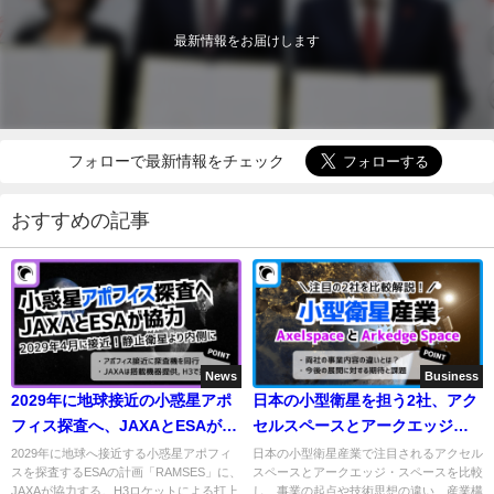
最新情報をお届けします
フォローで最新情報をチェック
おすすめの記事
News
Business
2029年に地球接近の小惑星アポ
日本の小型衛星を担う2社、アク
フィス探査へ、JAXAとESAが協
セルスペースとアークエッジ・
力
スペースを比較解説！
2029年に地球へ接近する小惑星アポフィ
日本の小型衛星産業で注目されるアクセル
スを探査するESAの計画「RAMSES」に、
スペースとアークエッジ・スペースを比較
JAXAが協力する。H3ロケットによる打上
し、事業の起点や技術思想の違い、産業構