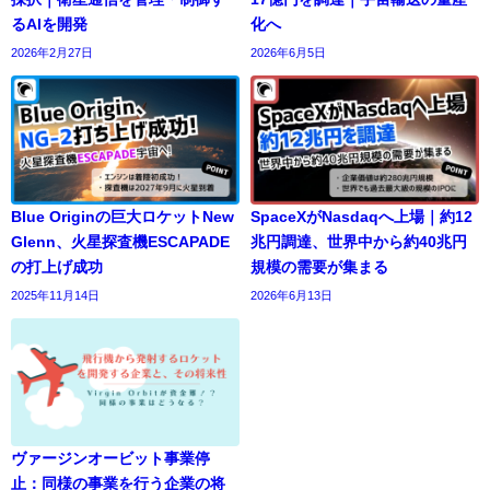
るAIを開発
化へ
2026年2月27日
2026年6月5日
Blue Originの巨大ロケットNew
SpaceXがNasdaqへ上場｜約12
Glenn、火星探査機ESCAPADE
兆円調達、世界中から約40兆円
の打上げ成功
規模の需要が集まる
2025年11月14日
2026年6月13日
ヴァージンオービット事業停
止：同様の事業を行う企業の将