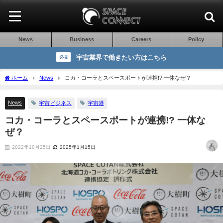
News
Business
Careers
Policy
宇宙業界で働きたい方はこちら
必見
ホーム
News
コカ・コーラとスペースポートが連携!? 一体なぜ？
News
宇宙ビジネス
宇宙港
コカ・コーラとスペースポートが連携!? 一体な
ぜ？
2022年10月25日
2025年1月15日