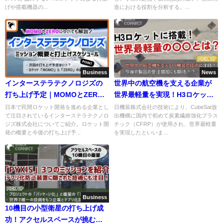
げや搭載機器の...
造における役割を分析する。...
Business
News
インターステラテクノロジズの
世界中の航空機を支える企業が
打ち上げ予定｜MOMOとZERO
世界最軽量を実現！H3ロケット
についても解説
で宇宙に運ばれた技術とは
日本で民間ロケット開発を進める企業とし
日機装株式会社の技術により、CubeSat放
て注目されているインターステラテクノロ
出機構に国内で初めて炭素繊維強化プラス
ジズ株式会社についてご紹介。ロケット開
チック（CFRP）が使用され、世界最軽量
発の概要と今後の打ち上げ予...
を実現したといいま...
Business
10機目の小型衛星の打ち上げ成
功！アクセルスペースが挑む革