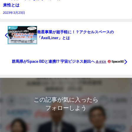
来性とは
2023年3月23日
衛星事業が超手軽に！？アクセルスペースの
「AxelLiner」とは
群馬県がSpace BDと連携!? 宇宙ビジネス創出へ
この記事が気に入ったら
フォローしよう