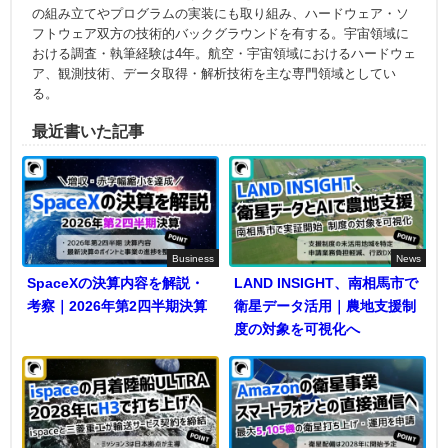
の組み立てやプログラムの実装にも取り組み、ハードウェア・ソ
フトウェア双方の技術的バックグラウンドを有する。宇宙領域に
おける調査・執筆経験は4年。航空・宇宙領域におけるハードウェ
ア、観測技術、データ取得・解析技術を主な専門領域としてい
る。
最近書いた記事
Business
News
SpaceXの決算内容を解説・
LAND INSIGHT、南相馬市で
考察｜2026年第2四半期決算
衛星データ活用｜農地支援制
度の対象を可視化へ