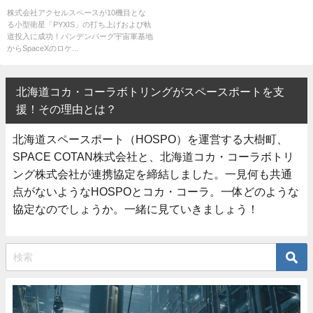
新的なプロジェクトとは
株式会社アクセルスペースが10機目とな
る小型衛星「PYXIS」の打ち上げおよび軌
道投入に成功！バンデンバーグ宇宙軍基地
からSpaceXのロケ...
北海道コカ・コーラボトリングがスペースポートを支
援！その理由とは？
北海道スペースポート（HOSPO）を運営する大樹町、
SPACE COTAN株式会社と、北海道コカ・コーラボトリ
ング株式会社が連携協定を締結しました。一見何も共通
点がないようなHOSPOとコカ・コーラ。一体どのような
協定なのでしょうか。一緒に見ていきましょう！