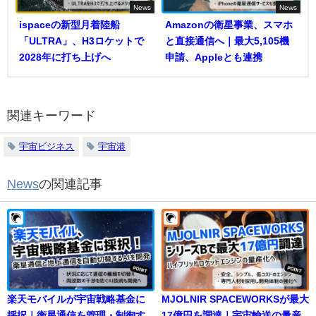
News
News
ispaceの新型月着陸船
Amazonの衛星事業、スマホ
「ULTRA」、H3ロケットで
と直接通信へ｜最大5,105機
2028年に打ち上げへ
申請、Appleとも連携
関連キーワード
宇宙ビジネス
宇宙港
News
の関連記事
楽天モバイルが宇宙戦略基金に
MJOLNIR SPACEWORKSが最大
採択｜衛星通信を管理・制御す
17億円を調達｜宇宙輸送の量産