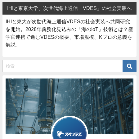
IHIと東京大学、次世代海上通信「VDES」の社会実装へ
IHIと東大が次世代海上通信VDESの社会実装へ共同研究
を開始。2028年義務化見込みの「海のIoT」技術とは？産
学官連携で進むVDESの概要、市場規模、Kプロの意義を
解説。