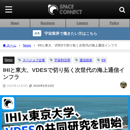
News
Business
Careers
Policy
宇宙業界で働きたい方はこちら
必見
ホーム
News
IHIと東大、VDESで切り拓く次世代の海上通信インフラ
News
スペジョブ企業
宇宙利活用
通信技術
IHI
IHIと東大、VDESで切り拓く次世代の海上通信イ
ンフラ
2025年11月3日
2026年6月15日