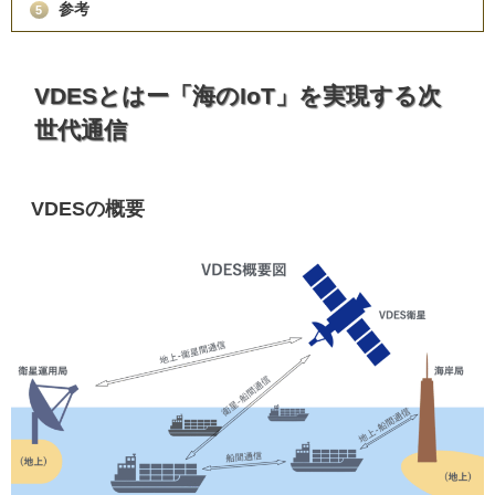
参考
5
VDESとはー「海のIoT」を実現する次
世代通信
VDESの概要