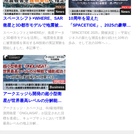
News
News
スペースシフト×WHERE、SAR
10周年を迎えた
衛星と3D都市モデルで地震被害
「SPACETIDE」、2025の豪華登
を建物単位に推定
壇者・注目セッションをご紹
スペースシフトとWHEREが、衛星データ
『SPACETIDE 2025』開催決定｜～宇宙ビ
と3D都市モデルを活用し、地震発生直後
ジネスの新たな潮流を創り続けた10年の
介！
に被害規模を算出するAI技術の実証実験を
歩み、そして次の10年へ～...
開始しました。本記事で...
Business
アークエッジら開発の超小型衛
星が世界最高レベルの分解能で
撮影成功！その技術・効果とは
アークエッジ・スペースは、6U級地球観
測用衛星「ONGLAISAT」が設定された目
標を達成し、キューブサットにおいて世界
最高レベルの地上分解...