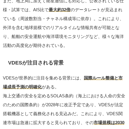
また、地上局に加えて衛星通信にも対応し、公表されている仕
様・試算では、AIS比で
最大約32倍
のデータレートが見込まれ
ている（周波数割当・チャネル構成等に依存）。これにより、
外洋を含む地球規模でのリアルタイムな情報共有が可能とな
り、船舶の安全運航や海洋環境モニタリングなど、様々な海洋
活動の高度化が期待されている。
VDESが注目される背景
VDESが世界的に注目を集める背景には、
国際ルール整備と市
場成長予測の明確化
がある。
海上交通の安全を定めるSOLAS条約（海上における人命の安全
のための国際条約）が2028年に改正予定であり、VDESが法定
搭載機器として義務化される見込みだ。これにより、VDES関
連市場は急速に拡大すると見られており、その
市場規模は2030