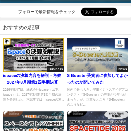
フォローで最新情報をチェック
おすすめの記事
Business
News
ispaceの決算内容を解説・考察
S-Booster受賞者に参加してよか
｜2027年3月期第1四半期決算
ったのか聞いてみた
2026年8月7日、株式会社ispace（以下、
国内で最も大きい宇宙ビジネスアイデアコ
ispace）は、2027年3月期第1四半期の決
ンテスト『S-Booster』の募集が今年も始
算を発表した。 本記事では、ispaceの連...
まった。が、正直なところ『S-Booster』
のようなビ...