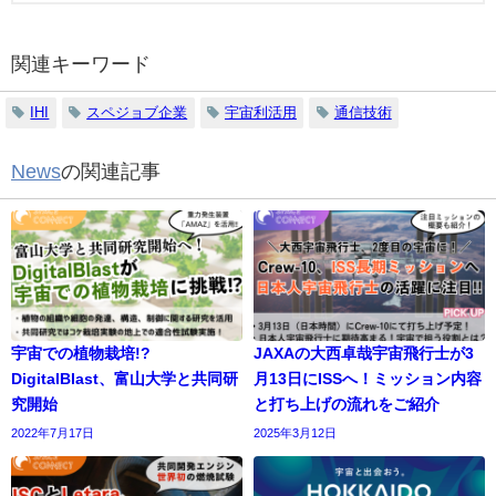
関連キーワード
IHI
スペジョブ企業
宇宙利活用
通信技術
News
の関連記事
宇宙での植物栽培!?
JAXAの大西卓哉宇宙飛行士が3
DigitalBlast、富山大学と共同研
月13日にISSへ！ミッション内容
究開始
と打ち上げの流れをご紹介
2022年7月17日
2025年3月12日