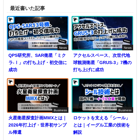
最近書いた記事
News
News
QPS研究所、SAR衛星「ミク
アクセルスペース、次世代地
ラ-Ⅰ」の打ち上げ・初交信に
球観測衛星「GRUS-3」7機の
成功
打ち上げに成功
Business
Business
火星衛星探査計画MMXとは｜
ロケットを支える「シール」
2026年打上げ・世界初サンプ
とは｜イーグル工業の技術を
ル帰還
解説