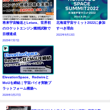
将来宇宙輸送とLetara、世界初
北海道宇宙サミット2022に参加
のロケットエンジン燃焼試験で
すべき理由
目標達成
2022年9月13日
2025年7月7日
ElevationSpace、Redwireと
MoUを締結｜宇宙バイオ実験プ
ラットフォーム構築へ
2026年3月27日