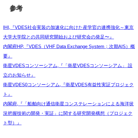
参考
IHI,『VDES社会実装の加速化に向けた産学官の連携強化～東京
大学大学院との共同研究開始および研究会の発足〜』
内閣府HP,『VDES（VHF Data Exchange System；次期AIS）概
要』
衛星VDESコンソーシアム,『「衛星VDESコンソーシアム」 設
立のお知らせ』
衛星VDES0コンソーシアム,『衛星VDES有益性実証プロジェク
ト』
内閣府,『「船舶向け通信衛星コンステレーションによる海洋状
況把握技術の開発・実証」に関する研究開発構想（プロジェク
ト型）』