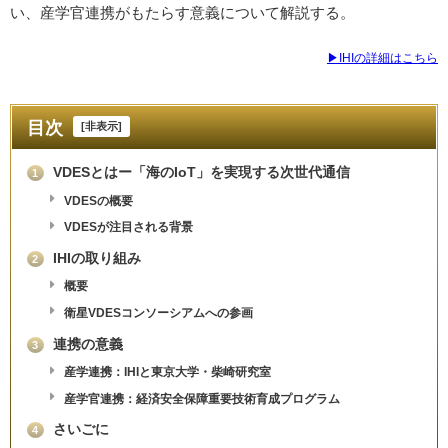
い、産学官連携がもたらす意義について解説する。
▶IHIの詳細はこちら
目次
[
非表示
]
VDESとはー「海のIoT」を実現する次世代通信
1
VDESの概要
VDESが注目される背景
IHIの取り組み
2
概要
衛星VDESコンソーシアムへの参画
連携の意義
3
産学連携：IHIと東京大学・柴崎研究室
産学官連携：経済安全保障重要技術育成プログラム
さいごに
4