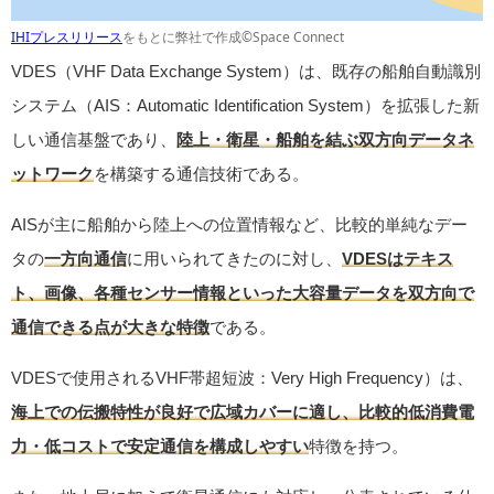
IHIプレスリリース
をもとに弊社で作成©Space Connect
VDES（VHF Data Exchange System）は、既存の船舶自動識別
システム（AIS：Automatic Identification System）を拡張した新
しい通信基盤であり、
陸上・衛星・船舶を結ぶ双方向データネ
ットワーク
を構築する通信技術である。
AISが主に船舶から陸上への位置情報など、比較的単純なデー
タの
一方向通信
に用いられてきたのに対し、
VDESはテキス
ト、画像、各種センサー情報といった大容量データを双方向で
通信できる点が大きな特徴
である。
VDESで使用されるVHF帯超短波：Very High Frequency）は、
海上での伝搬特性が良好で広域カバーに適し、比較的低消費電
力・低コストで安定通信を構成しやすい
特徴を持つ。