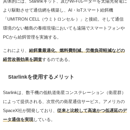
具体的には、Starlinkキット、及びWi-Fiルーターを太陽光発電に
より駆動させて通信網を構築し、AI・IoTスマート給餌機
「UMITRON CELL（ウミトロンセル ）」と接続。そして通信
環境のない離島の養殖現場においても遠隔でスマートフォンや
PCから給餌管理を実施する。
これにより、
給餌量最適化、燃料費削減、労働負荷軽減などの
経営改善効果を調査
するのである。
Starlinkを使用するメリット
Starlinkは、数千機の低軌道衛星コンステレーション（衛星群）
によって提供される、次世代の衛星通信サービス。アメリカの
SpaceX社が開発しており、
従来と比較して高速かつ低遅延のデ
ータ通信を実現
している。