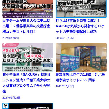
日本チームが世界大会に史上初
打ち上げ方角を自在に決定！
出場！？世界最高峰の火星探査
AstroXが気球から発射するロケ
機コンテストに注目！
ットの姿勢制御試験に成功
2024年4月29日
2023年12月25日
超小型衛星「SAKURA」初期ミ
参加者数は昨年の1.8倍！? 北海
ッション達成！千葉工業大学の
道宇宙サミット2022 閉幕
人材育成プログラムで学生が開
2022年10月4日
発
2024年9月26日