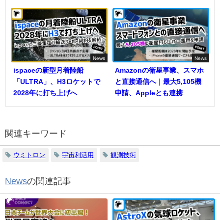
News
News
ispaceの新型月着陸船
Amazonの衛星事業、スマホ
「ULTRA」、H3ロケットで
と直接通信へ｜最大5,105機
2028年に打ち上げへ
申請、Appleとも連携
関連キーワード
ウミトロン
宇宙利活用
観測技術
News
の関連記事