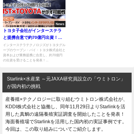
News
トヨタ子会社がインターステラ
と提携合意で約70億円出資！背
景や期待される効果とは
インターステラテクノロジズがトヨタグル
ープのウーブン・バイ・トヨタ株式会社と
資本および業務提携に合意し、約70億円
の出資を受けることを発表！...
Starlink×水産業 ～元JAXA研究員設立の「ウミトロン」
が国内初の挑戦
産養殖×テクノロジーに取り組むウミトロン株式会社が、
KDDI株式会社と協働し、同年11月29日よりStarlinkを活
用した真鯛の遠隔養殖実証調査を開始したことを発表！
海面養殖場でStarlinkを活用した国内初の実証事例です。
今回は、この取り組みについてご紹介します。