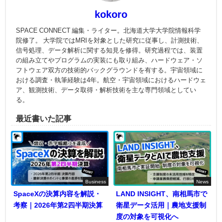
kokoro
SPACE CONNECT 編集・ライター。北海道大学大学院情報科学
院修了。 大学院ではMRIを対象とした研究に従事し、計測技術、
信号処理、データ解析に関する知見を修得。研究過程では、装置
の組み立てやプログラムの実装にも取り組み、ハードウェア・ソ
フトウェア双方の技術的バックグラウンドを有する。宇宙領域に
おける調査・執筆経験は4年。航空・宇宙領域におけるハードウェ
ア、観測技術、データ取得・解析技術を主な専門領域としてい
る。
最近書いた記事
Business
News
SpaceXの決算内容を解説・
LAND INSIGHT、南相馬市で
考察｜2026年第2四半期決算
衛星データ活用｜農地支援制
度の対象を可視化へ