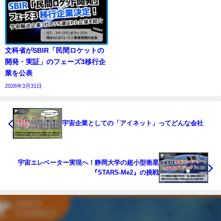
文科省がSBIR「民間ロケットの
開発・実証」のフェーズ3移行企
業を公表
2026年3月31日
宇宙企業としての「アイネット」ってどんな会社
宇宙エレベーター実現へ！静岡大学の超小型衛星
『STARS-Me2』の挑戦