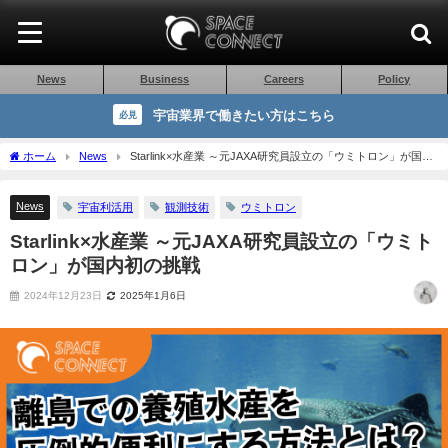
News
Business
Careers
Policy
宇宙業界で働きたい方はこちら
必見
ホーム
News
Starlink×水産業 ～元JAXA研究員設立の「ウミトロン」が国内
初の挑戦
News
宇宙利活用
観測技術
ウミトロン
Starlink×水産業 ～元JAXA研究員設立の「ウミト
ロン」が国内初の挑戦
2024年12月23日
2025年1月6日