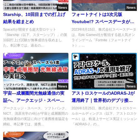
News
News
Starship、10回目までの打上げ
フォートナイトは3次元版
結果を総まとめ
Youtube!? スペースデータがゲ
ーム開発スタジオを設立
SpaceXが開発する超大型ロケット
2023年8月15日、株式会社スペースデータ
「Starship（以下、スターシップ）」の第
は、Epic Games社が配信する超人気オン
10回打上げ試験が無事成功を収めまし
ラインゲーム「Fortnite（フォートナイ
た。本記事では、過去の...
ト）」...
News
News
宇宙―成層圏間光無線通信の実
アストロスケールのADRAS-Jが
証へ、アークエッジ・スペース
運用終了｜世界初のデブリ接近
ら4社が連携
実証
アークエッジ・スペース、ソフトバンク、
2026年3月25日、株式会社アストロスケー
NICT、清原光学の4社が宇宙と成層圏間の
ルホールディングス（以下、アストロスケ
光無線通信の実証に向けて連携推進協定を
ール）は、軌道上サービス実証ミッション
締結。本記事では、連携...
「ADRAS-J」の...