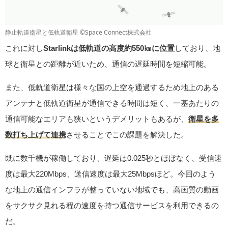
静止軌道衛星と低軌道衛星 ©Space Connect株式会社
これに対し
Starlinkは低軌道の高度約550㎞に位置
しており、地
球と衛星との距離が近いため、通信の遅延時間を短縮可能。
また、低軌道衛星は様々な国の上空を通過するため地上のある
アンテナと低軌道衛星が通信できる時間は短く、一基あたりの
通信可能なエリアも狭いというデメリットもあるが、
衛星を多
数打ち上げて連携
させることでこの課題を解決した。
既に数千機が稼働しており、遅延は0.025秒とほぼなく、受信速
度は最大220Mbps、送信速度は最大25Mbpsほど。今回のよう
な地上の通信インフラが整っていない地域でも、高画質の動画
をサクサク見れる程の速度を持つ通信サービスを利用できるの
だ。