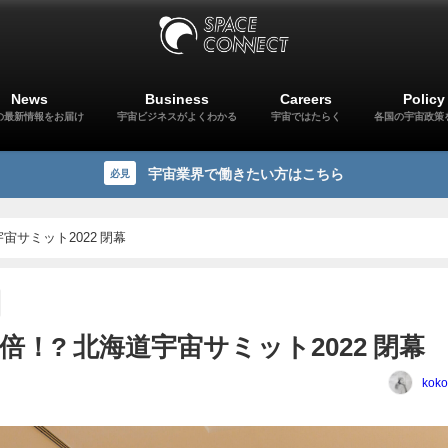
News
Business
Careers
Policy
の最新情報をお届け
宇宙ビジネスがよくわかる
宇宙ではたらく
各国の宇宙政策
宇宙業界で働きたい方はこちら
必見
宙サミット2022 閉幕
倍！? 北海道宇宙サミット2022 閉幕
koko