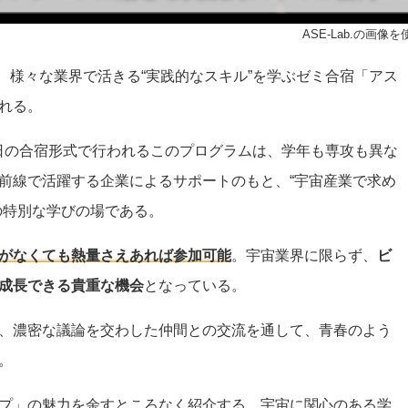
©ASE-Lab.の画像を
に、様々な業界で活きる“実践的なスキル”を学ぶゼミ合宿「アス
れる。
4泊5日の合宿形式で行われるこのプログラムは、学年も専攻も異な
前線で活躍する企業によるサポートのもと、“宇宙産業で求め
の特別な学びの場である。
がなくても熱量さえあれば参加可能
。宇宙業界に限らず、
ビ
成長できる貴重な機会
となっている。
、濃密な議論を交わした仲間との交流を通して、青春のよう
。
プ」の魅力を余すところなく紹介する。宇宙に関心のある学