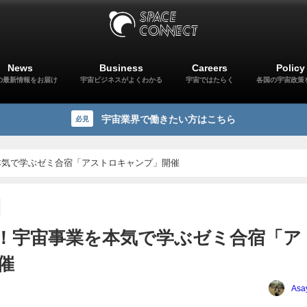
News
Business
Careers
Policy
の最新情報をお届け
宇宙ビジネスがよくわかる
宇宙ではたらく
各国の宇宙政策
宇宙業界で働きたい方はこちら
必見
本気で学ぶゼミ合宿「アストロキャンプ」開催
！宇宙事業を本気で学ぶゼミ合宿「ア
催
Asa