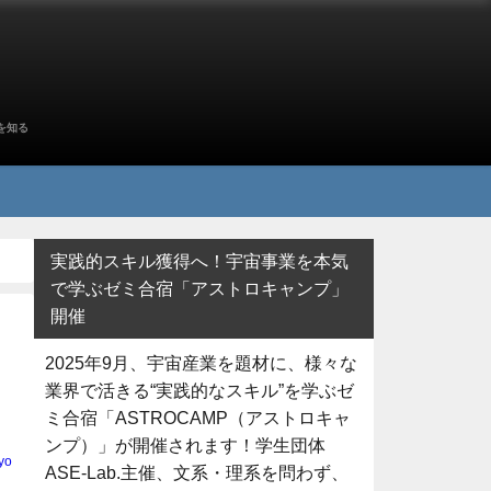
を知る
実践的スキル獲得へ！宇宙事業を本気
で学ぶゼミ合宿「アストロキャンプ」
開催
2025年9月、宇宙産業を題材に、様々な
業界で活きる“実践的なスキル”を学ぶゼ
ミ合宿「ASTROCAMP（アストロキャ
ンプ）」が開催されます！学生団体
yo
ASE-Lab.主催、文系・理系を問わず、