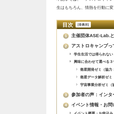
生はもちろん、情熱を行動に変
目次
[
非表示
]
主催団体ASE-Lab.
1
アストロキャンプっ
2
学生生活では得られない
興味に合わせて選べる３
衛星開発ゼミ（協力
衛星データ解析ゼミ（協
宇宙事業分析ゼミ（協力
参加者の声：インター
3
イベント情報・お問
4
イベント概要・お申込み