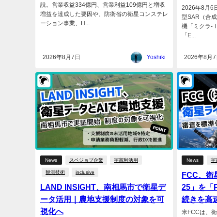
説。営業収益334億円、営業利益109億円と増収
2026年8月
増益を達成した要因や、防衛省の衛星コンステレ
型SAR（合成
ーション事業、H...
機「ミクラ-Ⅰ
「E...
2026年8月7日
Yoshiki
2026年8月
News
スペジョブ企業
宇宙利活用
News
宇
観測技術
inclusive
FCC、衛
LAND INSIGHT、南相馬市で衛星デ
25」を「
ータ活用｜農地支援制度の対象を可
続きを高
視化へ
米FCCは、