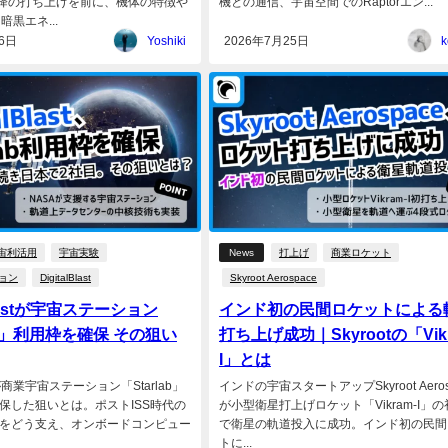
以降の打ち上げを前に、機体の特徴や
機との通信、宇宙空間でのRaptorエン...
暗黒エネ...
6日
Yoshiki
2026年7月25日
k
宙利活用
宇宙実験
News
打上げ
商業ロケット
ョン
DigitalBlast
Skyroot Aerospace
lBlastが宇宙ステーション
インド初の民間ロケットによる
lab」利用枠を確保 その狙い
打ち上げ成功｜Skyrootの「Vikr
I」とは
astが商業宇宙ステーション「Starlab」
インドの宇宙スタートアップSkyroot Aeros
保した狙いとは。ポストISS時代の
が小型衛星打上げロケット「Vikram-I」
をどう支え、オンボードコンピュー
で衛星の軌道投入に成功。インド初の民間
トに...