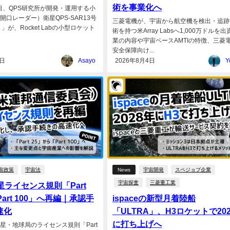
術を事業化へ
6日、QPS研究所が開発・運用する小
開口レーダー）衛星QPS-SAR13号
三菱電機が、宇宙から航空機を検出・追跡
」が、Rocket Labの小型ロケット
術を持つ米Array Labsへ1,000万ドルを
業の内容や宇宙ベースAMTIの特徴、三菱
安全保障向け...
7日
Asayo
2026年8月4日
Y
宙政策
宇宙法
News
宇宙開発
スペジョブ企業
宇宙探査
三菱重工業
星ライセンス規則「Part
Part 100」へ再編｜承認手
ispaceの新型月着陸船
速化
「ULTRA」、H3ロケットで20
に打ち上げへ
衛星・地球局のライセンス規則「Part