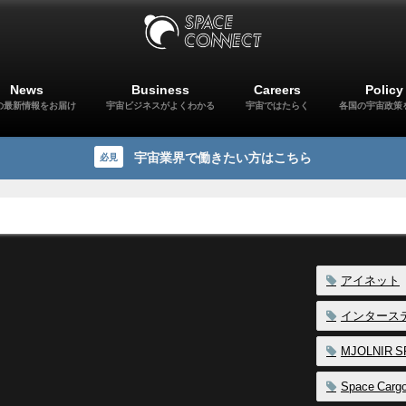
News
Business
Careers
Policy
の最新情報をお届け
宇宙ビジネスがよくわかる
宇宙ではたらく
各国の宇宙政策
宇宙業界で働きたい方はこちら
必見
アイネット
インタース
MJOLNIR 
Space Carg