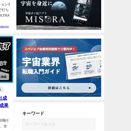
ション3
で打ち
LTRA
okoro
p
放出成
の成果
キーワード
3回飛行
出、全