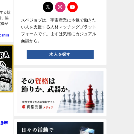
する技
出資。協
スペジョブは、宇宙産業に本気で働きた
電機が
い人を支援する人材マッチングプラット
フォームです。まずは気軽にカジュアル
oshiki
面談から。
求人を探す
28年