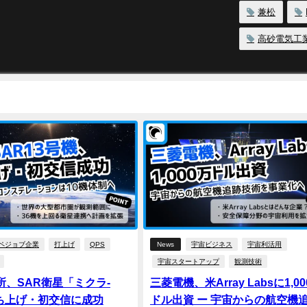
兼松
高砂電気工
ペジョブ企業
打上げ
QPS
News
宇宙ビジネス
宇宙利活用
宇宙スタートアップ
観測技術
所、SAR衛星「ミクラ-
三菱電機、米Array Labsに1,0
ち上げ・初交信に成功
ドル出資 ー 宇宙からの航空機