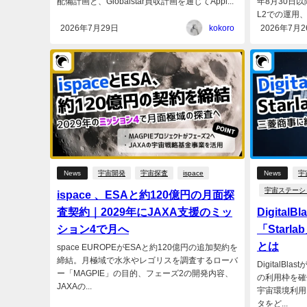
配備計画と、Globalstar買収計画を通じてAppl...
年8月30日
L2での運用、
2026年7月29日
kokoro
2026年7月2
News
宇宙開発
宇宙探査
ispace
News
宇
宇宙ステーシ
ispace 、ESAと約120億円の月面探
査契約｜2029年にJAXA支援のミッ
Digita
ション4で月へ
「Star
とは
space EUROPEがESAと約120億円の追加契約を
締結。月極域で水氷やレゴリスを調査するローバ
DigitalBl
ー「MAGPIE」の目的、フェーズ2の開発内容、
の利用枠を確
JAXAの...
宇宙環境利用
タをど...