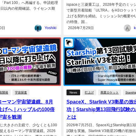
「Part 100」へ再編する。申請処理
ispaceと三菱重工は、2028年予定のミッ
0日以内の初期確認、ライセンス期
で新型月着陸船「ULTRA」をH3ロケット
上げる契約を締結。ミッション3の概要やU
の特徴、国...
0日
Yoshiki
2026年7月29日
k
宙開発
宇宙探査
News
打上げ
商業ロケット
Starshi
ローマン宇宙望遠鏡、8月
SpaceX、Starlink V3衛星の
上げへ｜ハッブルの100倍
功｜Starship第13回飛行試験
宇宙を観測
とは
じ大きさの主鏡で、少なくとも100
2026年7月25日、SpaceXはStarship第1
捉えるローマン宇宙望遠鏡。2026
試験を実施。Starlink V3衛星20機の初放