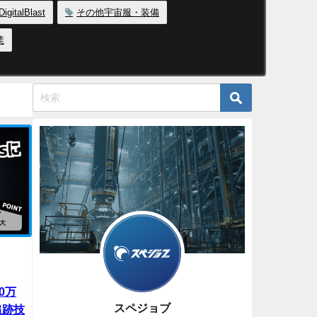
DigitalBlast
その他宇宙服・装備
業
00万
スペジョブ
追跡技