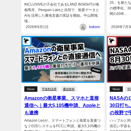
25」を新たな
INCLUSIVEの子会社であるLAND INSIGHTが南
の標準化、3
相馬市、Penguin Labsと共同で、衛星データと
間の20年...
AIを活用した農地支援の実証を開始。中山間地
域...
2026年8月1日
kokoro
2026年7月3
News
宇宙利活用
通信技術
News
宇
Amazonの衛星事業、スマホと直接
NASAの
通信へ｜最大5,105機申請、Appleと
30日打ち
も連携
の視野で
Amazon Leoが、スマートフォンと衛星を直接つ
ハッブルと同
なぐD2DシステムをFCCに申請。最大5,105機の
倍広い宇宙を