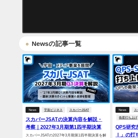
Newsの記事一覧
News
宇宙ビジネス
スカパーJSAT
News
ス
衛星打ち上げ
スカパーJSATの決算内容を解説・
考察｜2027年3月期第1四半期決算
QPS研究
Ⅰ」の打
スカパーJSATの2027年3月期第1四半期決算を解