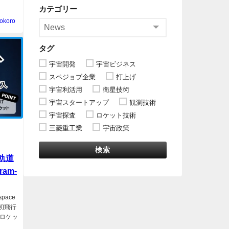
カテゴリー
okoro
タグ
宇宙開発
宇宙ビジネス
スペジョブ企業
打上げ
宇宙利活用
衛星技術
宇宙スタートアップ
観測技術
宇宙探査
ロケット技術
三菱重工業
宇宙政策
検索
軌道
am-
pace
の初飛行
ロケッ