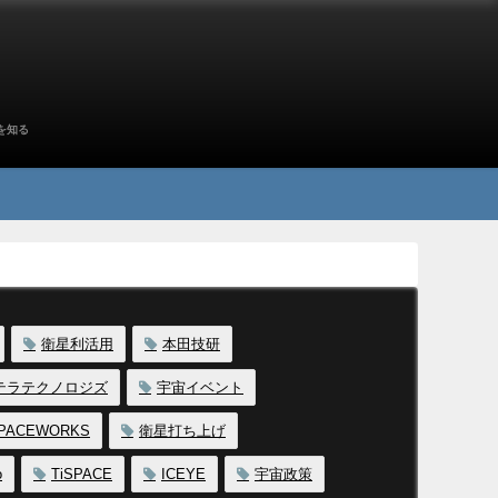
を知る
衛星利活用
本田技研
テラテクノロジズ
宇宙イベント
SPACEWORKS
衛星打ち上げ
o
TiSPACE
ICEYE
宇宙政策