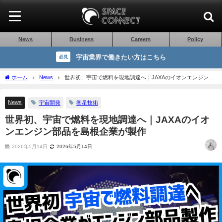
News
Business
Careers
Policy
宇宙業界で働きたい方はこちら
必見
ホーム
News
世界初、宇宙で燃料を現地調達へ｜JAXAのイオンエンジン部
品を島根企業が製作
News
宇宙開発
衛星技術
世界初、宇宙で燃料を現地調達へ｜JAXAのイオ
ンエンジン部品を島根企業が製作
2026年5月14日
2026年5月14日