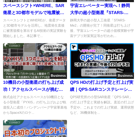
スペースシフト×WHERE、SAR
宇宙エレベーター実現へ！静岡
衛星と3D都市モデルで地震被害
大学の超小型衛星『STARS-
を建物単位に推定
Me2』の挑戦
スペースシフトとWHEREが、衛星データ
静岡大学の超小型人工衛星「STARS-
と3D都市モデルを活用し、地震発生直後
Me2」の開発が完了！同衛星は打ち上げ
に被害規模を算出するAI技術の実証実験を
後、宇宙エレベーターの超小規模実験や宇
開始しました。本記事で...
宙デブリ対策実証等が行われ...
Business
Business
10機目の小型衛星の打ち上げ成
QPS HDの打上げ予定と打上げ実
功！アクセルスペースが挑む革
績｜QPS-SARコンステレーショ
新的なプロジェクトとは
ン計画
株式会社アクセルスペースが10機目とな
QPS研究所の小型SAR衛星「QPS-SAR」
る小型衛星「PYXIS」の打ち上げおよび軌
の打上げ予定と実績を解説。直近の打上げ
道投入に成功！バンデンバーグ宇宙軍基地
予定や、これまでの打上げ実績、運用状態
からSpaceXのロケ...
など、36機体制を...