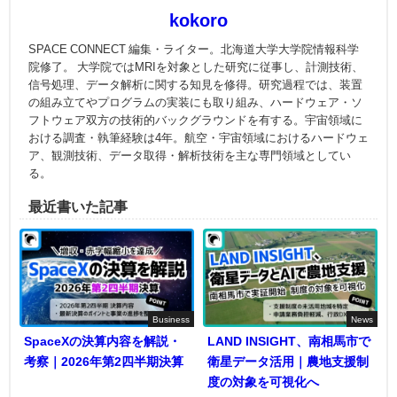
kokoro
SPACE CONNECT 編集・ライター。北海道大学大学院情報科学
院修了。 大学院ではMRIを対象とした研究に従事し、計測技術、
信号処理、データ解析に関する知見を修得。研究過程では、装置
の組み立てやプログラムの実装にも取り組み、ハードウェア・ソ
フトウェア双方の技術的バックグラウンドを有する。宇宙領域に
おける調査・執筆経験は4年。航空・宇宙領域におけるハードウェ
ア、観測技術、データ取得・解析技術を主な専門領域としてい
る。
最近書いた記事
Business
News
SpaceXの決算内容を解説・
LAND INSIGHT、南相馬市で
考察｜2026年第2四半期決算
衛星データ活用｜農地支援制
度の対象を可視化へ