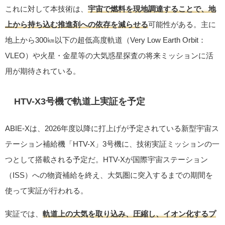
これに対して本技術は、
宇宙で燃料を現地調達することで、地
上から持ち込む推進剤への依存を減らせる
可能性がある。主に
地上から300㎞以下の超低高度軌道（Very Low Earth Orbit：
VLEO）や火星・金星等の大気惑星探査の将来ミッションに活
用が期待されている。
HTV-X3号機で軌道上実証を予定
ABIE-Xは、2026年度以降に打上げが予定されている新型宇宙ス
テーション補給機「HTV-X」3号機に、技術実証ミッションの一
つとして搭載される予定だ。HTV-Xが国際宇宙ステーション
（ISS）への物資補給を終え、大気圏に突入するまでの期間を
使って実証が行われる。
実証では、
軌道上の大気を取り込み、圧縮し、イオン化するプ