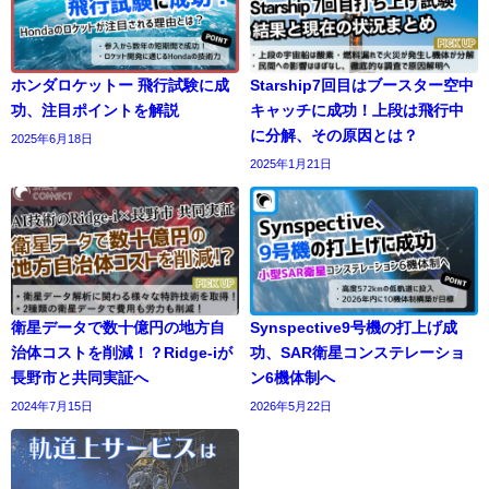
ホンダロケットー 飛行試験に成
Starship7回目はブースター空中
功、注目ポイントを解説
キャッチに成功！上段は飛行中
に分解、その原因とは？
2025年6月18日
2025年1月21日
衛星データで数十億円の地方自
Synspective9号機の打上げ成
治体コストを削減！？Ridge-iが
功、SAR衛星コンステレーショ
長野市と共同実証へ
ン6機体制へ
2024年7月15日
2026年5月22日