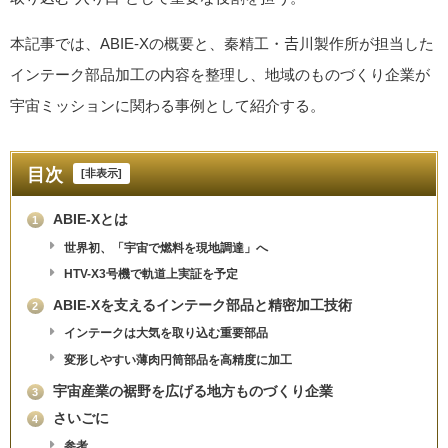
本記事では、ABIE-Xの概要と、秦精工・𠮷川製作所が担当した
インテーク部品加工の内容を整理し、地域のものづくり企業が
宇宙ミッションに関わる事例として紹介する。
目次
[
非表示
]
ABIE-Xとは
1
世界初、「宇宙で燃料を現地調達」へ
HTV-X3号機で軌道上実証を予定
ABIE-Xを支えるインテーク部品と精密加工技術
2
インテークは大気を取り込む重要部品
変形しやすい薄肉円筒部品を高精度に加工
宇宙産業の裾野を広げる地方ものづくり企業
3
さいごに
4
参考