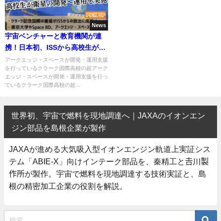
News
宇宙ベンチャーと教育機関が連
携！日本初、ISSから高校生が開
発した衛星を放出成功！
アークエッジ・スペースが開発・運用支援
を行っているクラーク国際高校の超アーク
エッジ・スペースが開発・運用支援を行っ
ているクラーク国際高校の超...
世界初、宇宙で燃料を現地調達へ｜JAXAのイオンエン
ジン部品を島根企業が製作
JAXAが進める大気吸入型イオンエンジン軌道上実証シス
テム「ABIE-X」向けインテーク部品を、秦精工と𠮷川製
作所が製作。宇宙で燃料を現地調達する技術実証と、島
根の精密加工企業の役割を解説。