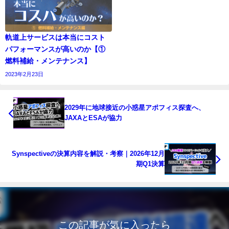
軌道上サービスは本当にコスト
パフォーマンスが高いのか【①
燃料補給・メンテナンス】
2023年2月23日
2029年に地球接近の小惑星アポフィス探査へ、
JAXAとESAが協力
Synspectiveの決算内容を解説・考察｜2026年12月
期Q1決算
この記事が気に入ったら