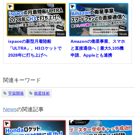
News
News
ispaceの新型月着陸船
Amazonの衛星事業、スマホ
「ULTRA」、H3ロケットで
と直接通信へ｜最大5,105機
2028年に打ち上げへ
申請、Appleとも連携
関連キーワード
宇宙開発
衛星技術
News
の関連記事