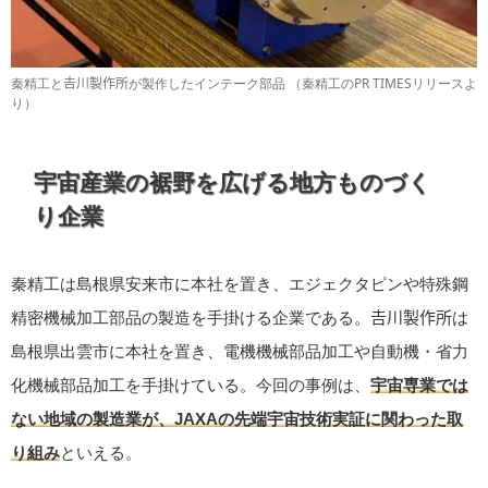
秦精工と𠮷川製作所が製作したインテーク部品 （秦精工のPR TIMESリリースよ
り）
宇宙産業の裾野を広げる地方ものづく
り企業
秦精工は島根県安来市に本社を置き、エジェクタピンや特殊鋼
精密機械加工部品の製造を手掛ける企業である。𠮷川製作所は
島根県出雲市に本社を置き、電機機械部品加工や自動機・省力
化機械部品加工を手掛けている。今回の事例は、
宇宙専業では
ない地域の製造業が、JAXAの先端宇宙技術実証に関わった取
り組み
といえる。