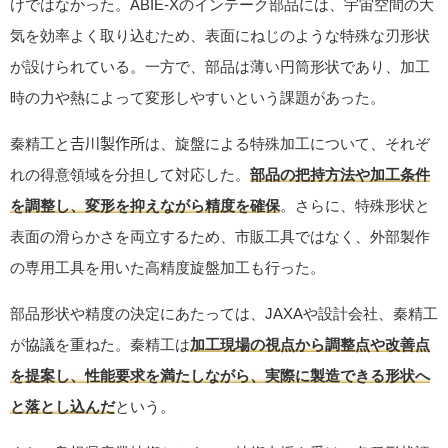
けではなかった。ABIE-Xのインテーク部品には、宇宙空間の大
気を効率よく取り込むため、表面にねじのような特殊な刃形状
が設けられている。一方で、部品は薄い円筒形状であり、加工
時の力や熱によって変形しやすいという課題があった。
秦精工と𠮷川製作所は、旋盤による特殊加工について、それぞ
れの得意領域を分担して対応した。
部品の把持方法や加工条件
を調整し、変形を抑えながら精度を確保
。さらに、特殊形状と
表面の滑らかさを両立するため、市販工具ではなく、外部製作
の専用工具を用いた高精度旋盤加工も行った。
部品形状や精度の決定にあたっては、JAXAや設計会社、秦精工
が協議を重ねた。秦精工は
加工現場の視点から調整点や改善点
を提案し、性能要求を満たしながら、実際に製造できる形状へ
と落とし込んだ
という。