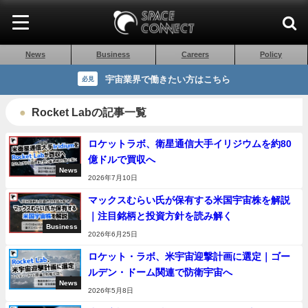
News
Business
Careers
Policy
宇宙業界で働きたい方はこちら
必見
Rocket Labの記事一覧
ロケットラボ、衛星通信大手イリジウムを約80
億ドルで買収へ
News
2026年7月10日
マックスむらい氏が保有する米国宇宙株を解説
｜注目銘柄と投資方針を読み解く
Business
2026年6月25日
ロケット・ラボ、米宇宙迎撃計画に選定｜ゴー
ルデン・ドーム関連で防衛宇宙へ
News
2026年5月8日