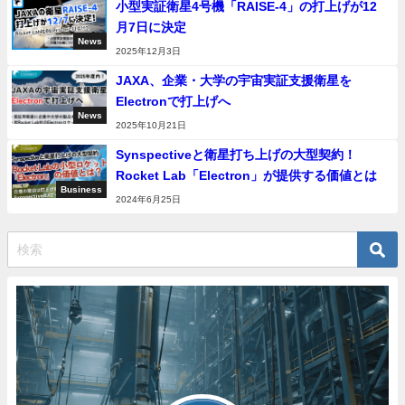
小型実証衛星4号機「RAISE-4」の打上げが12
月7日に決定
News
2025年12月3日
JAXA、企業・大学の宇宙実証支援衛星を
Electronで打上げへ
News
2025年10月21日
Synspectiveと衛星打ち上げの大型契約！
Rocket Lab「Electron」が提供する価値とは
Business
2024年6月25日