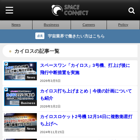
News
Business
Careers
Policy
宇宙業界で働きたい方はこちら
必見
カイロスの記事一覧
スペースワン「カイロス」3号機、打上げ後に
飛行中断措置を実施
News
2026年3月5日
カイロス打ち上げまとめ｜今後の計画について
も紹介
Business
2026年3月2日
カイロスロケット2号機 12月14日に複数衛星打
ち上げへ
News
2024年11月15日