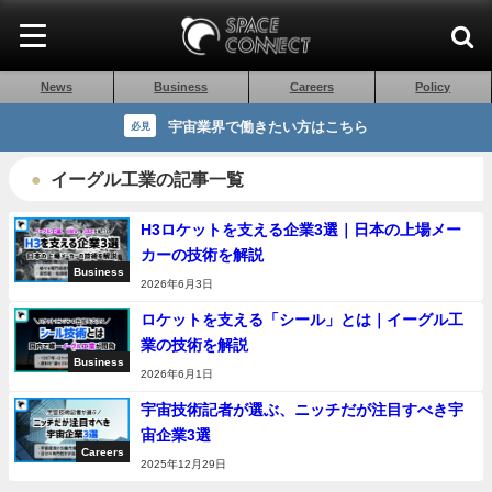
News
Business
Careers
Policy
宇宙業界で働きたい方はこちら
必見
イーグル工業の記事一覧
H3ロケットを支える企業3選｜日本の上場メー
カーの技術を解説
Business
2026年6月3日
ロケットを支える「シール」とは｜イーグル工
業の技術を解説
Business
2026年6月1日
宇宙技術記者が選ぶ、ニッチだが注目すべき宇
宙企業3選
Careers
2025年12月29日