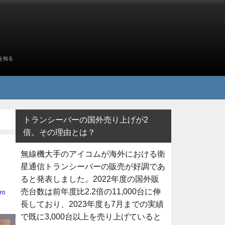
を知る
トランシーバーの国外売り上げが2
倍。その理由とは？
無線機大手のアイコムが海外における衛
星通信トランシーバーの販売が好調であ
ると発表しました。2022年度の国外販
売台数は前年度比2.2倍の11,000台に伸
ro
長しており、2023年度も7月までの実績
で既に3,000台以上を売り上げていると