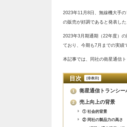
2023年11月8日、無線機大
の販売が好調であると発表した
2023年3月期通期（22年度
ており、今期も7月までの実績で
本記事では、同社の衛星通信ト
目次
[
非表示
]
衛星通信トランシー
1
売上向上の背景
2
① 社会的背景
② 同社の製品力の高さ