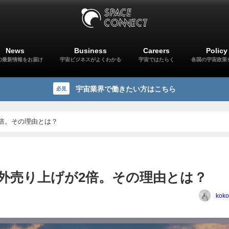
News
Business
Careers
Policy
の最新情報をお届け
宇宙ビジネスがよくわかる
宇宙ではたらく
各国の宇宙政策
宇宙業界で働きたい方はこちら
必見
倍。その理由とは？
外売り上げが2倍。その理由とは？
koko
日