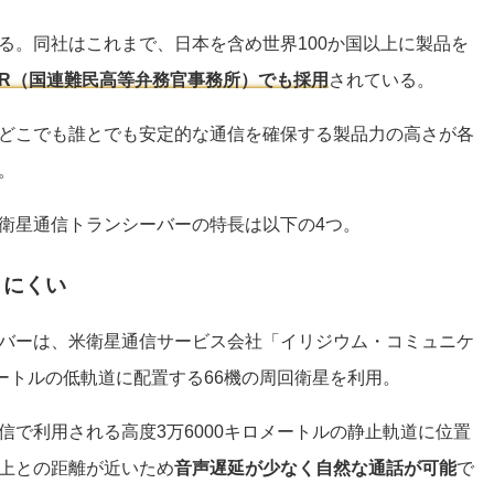
る。同社はこれまで、日本を含め世界100か国以上に製品を
CR（国連難民高等弁務官事務所）でも採用
されている。
どこでも誰とでも安定的な通信を確保する製品力の高さが各
。
衛星通信トランシーバーの特長は以下の4つ。
りにくい
バーは、米衛星通信サービス会社「イリジウム・コミュニケ
メートルの低軌道に配置する66機の周回衛星を利用。
信で利用される高度3万6000キロメートルの静止軌道に位置
上との距離が近いため
音声遅延が少なく自然な通話が可能
で