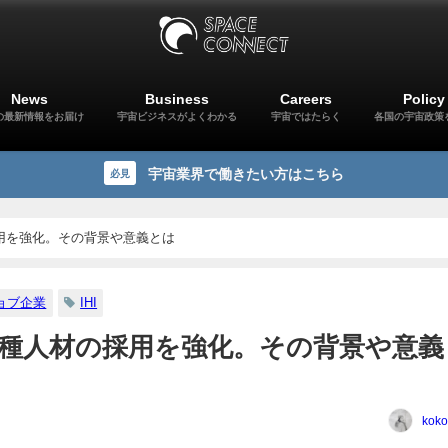
News
Business
Careers
Policy
の最新情報をお届け
宇宙ビジネスがよくわかる
宇宙ではたらく
各国の宇宙政策
宇宙業界で働きたい方はこちら
必見
採用を強化。その背景や意義とは
ョブ企業
IHI
異業種人材の採用を強化。その背景や意義
koko