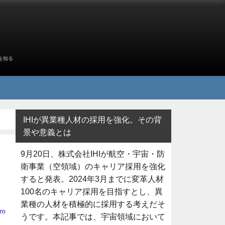
を知る
IHIが異業種人材の採用を強化。その背
景や意義とは
9月20日、株式会社IHIが航空・宇宙・防
衛事業（空領域）のキャリア採用を強化
すると発表。2024年3月までに変革人材
100名のキャリア採用を目指すとし、異
業種の人材を積極的に採用する考えだそ
ro
うです。本記事では、宇宙領域において