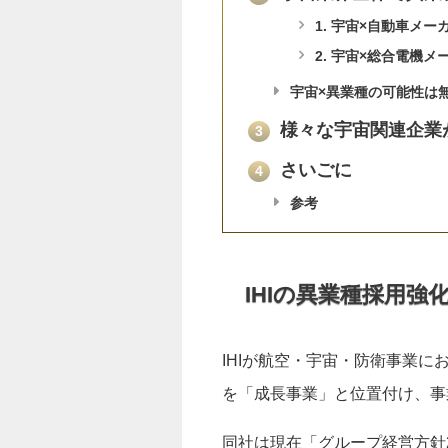
1. 宇宙×自動車メー
2. 宇宙×総合電機メ
宇宙×異業種の可能性は
様々な宇宙関連企業
3
さいごに
4
参考
IHIの異業種採用強
IHIが航空・宇宙・防衛事業
を「成長事業」と位置付け、事
同社は現在「グループ経営方針