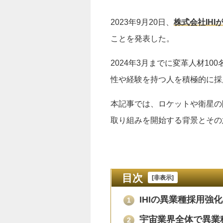
2023年9月20日、
株式会社IH
ことを発表した。
2024年3月までに変革人材1
性や経験を持つ人を積極的に採
本記事では、ロケットや衛星の
取り組みを開始する背景とその
目次
[
非表示
]
IHIの異業種採用強
1
宇宙業界全体で異業
2