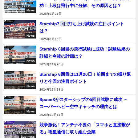
功！上段は飛行中に分解、その原因とは？
News
2025年1月21日
Starship7回目打ち上げ試験の注目ポイント
は？
News
2025年1月15日
Starship 6回目の飛行試験に成功！試験結果の
詳細と今後の計画は？
News
2024年11月20日
Starship 6回目は11月20日！前回までの振り返
りと今回の注目ポイント
News
2024年11月18日
SpaceXがスターシップの5回目試験に成功 ～
スーパーヘビー空中キャッチの理由とは
News
2024年10月14日
競争激化！アンテナ不要の「スマホと直接繋が
る」衛星通信に取り組む企業
Business