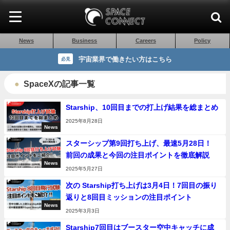
News
Business
Careers
Policy
宇宙業界で働きたい方はこちら
必見
SpaceXの記事一覧
Starship、10回目までの打上げ結果を総まとめ
2025年8月28日
News
スターシップ第9回打ち上げ、最速5月28日！
前回の成果と今回の注目ポイントを徹底解説
News
2025年5月27日
次の Starship打ち上げは3月4日！7回目の振り
返りと8回目ミッションの注目ポイント
News
2025年3月3日
Starship7回目はブースター空中キャッチに成