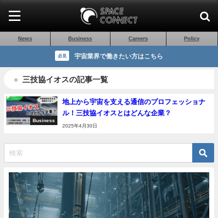
News
Business
Careers
Policy
宇宙業界で働きたい方はこちら
必見
三技協イオスの記事一覧
地上から宇宙を支える通信のプロフェッショナ
ル！三技協イオスとはどんな企業？
Business
2025年4月30日