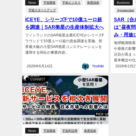
News
宇宙開発
宇宙ビジネス
衛星技術
Business
宇宙スタートアップ
Synspective
ICEYE、シリーズFで10億ユーロ超
SAR（
を調達｜SAR衛星の生産体制拡大へ
は“昼夜
み・用途
フィンランドのSAR衛星企業ICEYEがシリーズF
ラウンドで10億ユーロ超の資金調達を実施。世
地球観測衛星
界最大級の小型SAR衛星コンステレーションを
や昼夜の影響
運用する同社の事業内容...
注目が高まっ
基本概念や仕組
2026年6月14日
Yoshiki
2026年2月2
News
宇宙開発
宇宙利活用
衛星技術