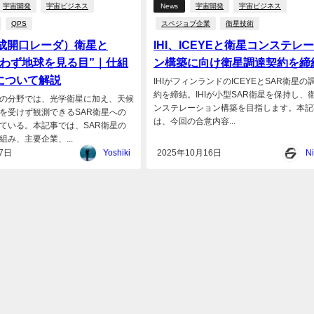
宇宙開発
宇宙ビジネス
News
宇宙開発
宇宙ビジネス
QPS
スペジョブ企業
衛星技術
合成開口レーダ）衛星と
IHI、ICEYEと衛星コンステレ
問わず地球を見る目”｜仕組
ン構築に向け衛星調達契約を締
について解説
IHIがフィンランドのICEYEとSAR衛星の
約を締結。IHIが小型SAR衛星を保持し、
の分野では、光学衛星に加え、天候
ンステレーション構築を目指します。本記
を受けず観測できるSAR衛星への
は、今回の合意内容...
ている。本記事では、SAR衛星の
み、主要企業、...
7日
Yoshiki
2025年10月16日
Ni