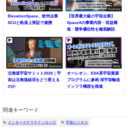
Business
Business
ElevationSpace、欧州企業
【世界最大級の宇宙企業】
SCUと軌道上実証で連携
SpaceXの事業内容・収益構
造・競争優位性を徹底解説
Business
News
北海道宇宙サミット2026｜宇
オーレオン、ESA系宇宙資源
宙は北海道経済をどう変える
プログラムに参画 深宇宙輸送
のか
インフラ構想を推進
関連キーワード
インターステラテクノロジズ
宇宙ビジネス