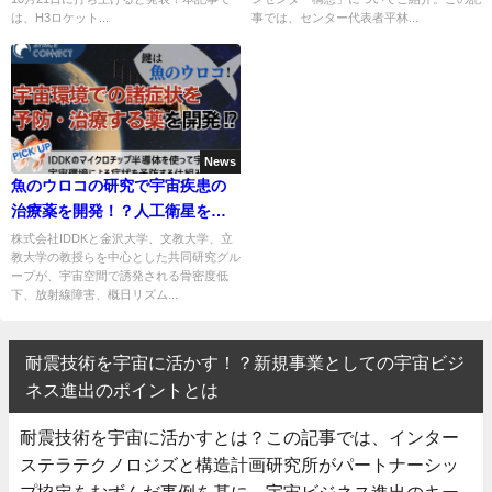
は、H3ロケット...
事では、センター代表者平林...
News
魚のウロコの研究で宇宙疾患の
治療薬を開発！？人工衛星を用
いる宇宙実験に注目！
株式会社IDDKと金沢大学、文教大学、立
教大学の教授らを中心とした共同研究グル
ープが、宇宙空間で誘発される骨密度低
下、放射線障害、概日リズム...
耐震技術を宇宙に活かす！？新規事業としての宇宙ビジ
ネス進出のポイントとは
耐震技術を宇宙に活かすとは？この記事では、インター
ステラテクノロジズと構造計画研究所がパートナーシッ
プ協定をむずんだ事例を基に、宇宙ビジネス進出のキー