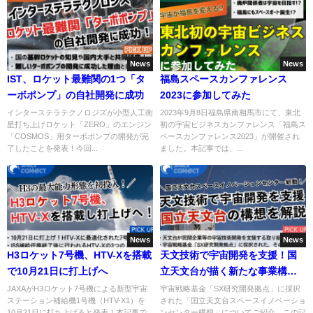
News
News
IST、ロケット最難関の1つ「タ
福島スペースカンファレンス
ーボポンプ」の自社開発に成功
2023に参加してみた
インターステラテクノロジズが小型人工衛
2023年9月8日福島県南相馬市にて、東北
星打ち上げロケット「ZERO」のエンジン
初の宇宙ビジネスカンファレンス「福島ス
「COSMOS」用ターボポンプの開発が完
ペースカンファレンス2023」が開催され
了したことを発表！今回...
ました。本記事では、...
News
News
H3ロケット7号機、HTV-Xを搭載
天文技術で宇宙開発を支援！国
で10月21日に打上げへ
立天文台が描く新たな事業構想
とは
JAXAがH3ロケット7号機による新型宇宙
宇宙戦略基金「SX研究開発拠点」に採択
ステーション補給機1号機（HTV-X1）を
された「国立天文台スペースイノベーショ
10月21日に打ち上げると発表！本記事で
ンセンター構想」についてご紹介。この記