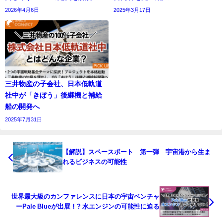
2026年4月6日
2025年3月17日
三井物産の子会社、日本低軌道
社中が「きぼう」後継機と補給
船の開発へ
2025年7月31日
【解説】スペースポート 第一弾 宇宙港から生ま
れるビジネスの可能性
世界最大級のカンファレンスに日本の宇宙ベンチャ
ーPale Blueが出展！? 水エンジンの可能性に迫る