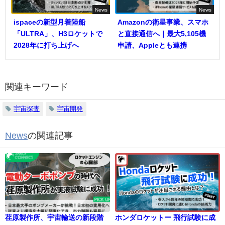
News
News
ispaceの新型月着陸船
Amazonの衛星事業、スマホ
「ULTRA」、H3ロケットで
と直接通信へ｜最大5,105機
2028年に打ち上げへ
申請、Appleとも連携
関連キーワード
宇宙探査
宇宙開発
News
の関連記事
荏原製作所、宇宙輸送の新段階
ホンダロケットー 飛行試験に成