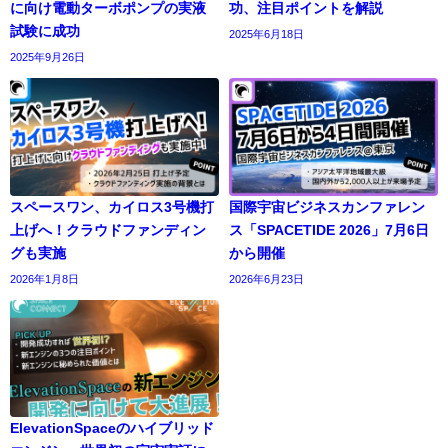
に向け電動ターボポンプの実液
功、注目ポイントを解説
試験に成功
2025年6月18日
2025年9月26日
スペースワン、カイロス3号機打
国際宇宙ビジネスカンファレン
上げへ！クラウドファンディン
ス「SPACETIDE 2026」7月6日
グも実施
から開催
2026年1月8日
2026年6月23日
ElevationSpaceのハイブリッド