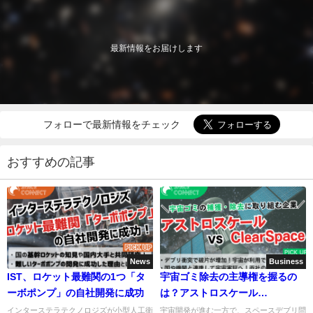
最新情報をお届けします
フォローで最新情報をチェック
おすすめの記事
News
Business
IST、ロケット最難関の1つ「タ
宇宙ゴミ除去の主導権を握るの
ーボポンプ」の自社開発に成功
は？アストロスケール
vsClearSpaceの現在地
インターステラテクノロジズが小型人工衛
宇宙開発が進む一方で、スペースデブリ問