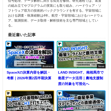
信号処理、データ解析に関する知見を修得。研究過程では、装置
の組み立てやプログラムの実装にも取り組み、ハードウェア・ソ
フトウェア双方の技術的バックグラウンドを有する。宇宙領域に
おける調査・執筆経験は4年。航空・宇宙領域におけるハードウェ
ア、観測技術、データ取得・解析技術を主な専門領域としてい
る。
最近書いた記事
Business
News
SpaceXの決算内容を解説・
LAND INSIGHT、南相馬市で
考察｜2026年第2四半期決算
衛星データ活用｜農地支援制
度の対象を可視化へ