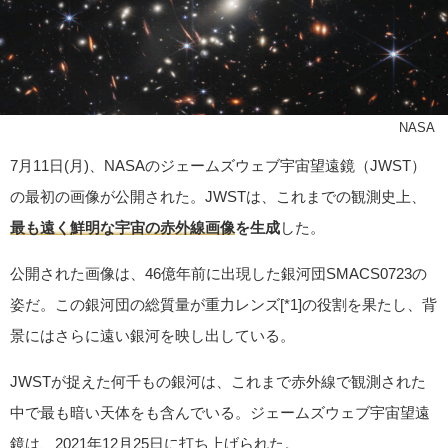
©NASA
7月11日(月)、NASAのジェームズウェブ宇宙望遠鏡（JWST）
の最初の画像が公開された。JWSTは、これまでの観測史上、
最も遠く鮮明な宇宙の赤外線画像
を生成
した。
公開された画像は、46億年前に出現した銀河団SMACS0723の
姿だ。この銀河団の総質量が重力レンズ[*1]の役割を果たし、背
景にはさらに遠い銀河を映し出している。
JWSTが捉えた何千もの銀河は、これまで赤外線で観測された
中で最も暗い天体をも含んでいる。ジェームズウェブ宇宙望遠
鏡は、2021年12月25日に打ち上げられた。