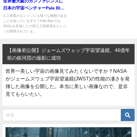
世界最大級のカンファレンスに
日本の宇宙ベンチャーPale Blue
が出展！? 水エンジンの可能性に
人工衛星のエンジンにも様々な種類がある
ことを知っていますか？Pale Blueでは
迫る
SDGsを意識した小型人工衛星用水エンジ
ンが開発されていま...
【画像初公開】ジェームズウェッブ宇宙望遠鏡、46億年
前の銀河団の撮影に成功
世界一美しい宇宙の画像見てみたくないですか？NASA
がジェームズウェブ宇宙望遠鏡(JWST)の性能の凄さを発
揮した画像を公開した。本当に美しい画像なので、是非
見てもらいたい。