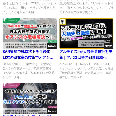
星打ち上げロケット「ZERO」のエンジン
題が深刻化しています。ESAのレポートで
「COSMOS」用ターボポンプの開発が完
は、「新たな打ち上げがなくても、デブリ
了したことを発表！今回...
同士の衝突で軌道が使えな...
News
News
SAR衛星で地盤沈下を可視化！
アルテミスIIが人類最遠飛行を更
日本の研究室の技術でオアシス
新｜アポロ以来の到達領域へ
の危機解決へ
2025年4月8日、千葉大学は、同大学と上
2026年4月6日、NASAは「アルテミスII」
智大学の研究チームが、欧州宇宙機関
ミッションにおいて、人類が到達した最遠
（ESA）のSAR衛星「Sentinel-1」が取得
距離の記録を更新したと発表した。 本記
したデータを...
事では、本発表の...
News