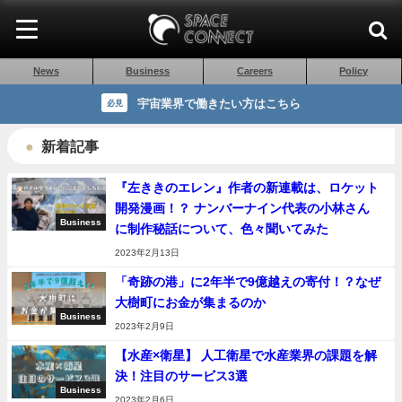
News
Business
Careers
Policy
宇宙業界で働きたい方はこちら
必見
新着記事
『左ききのエレン』作者の新連載は、ロケット
開発漫画！？ ナンバーナイン代表の小林さん
Business
に制作秘話について、色々聞いてみた
2023年2月13日
「奇跡の港」に2年半で9億越えの寄付！？なぜ
大樹町にお金が集まるのか
Business
2023年2月9日
【水産×衛星】 人工衛星で水産業界の課題を解
決！注目のサービス3選
Business
2023年2月6日