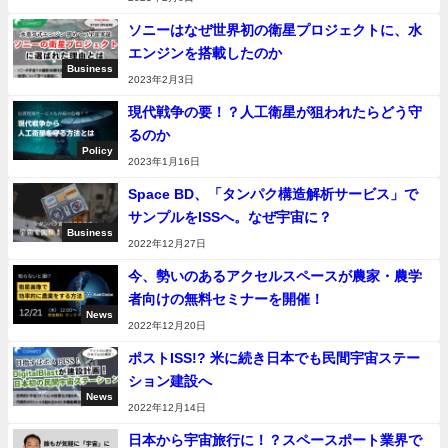
ソニーはなぜ世界初の衛星プロジェクトに、水
エンジンを搭載したのか
Business
2023年2月3日
現代戦争の要！？人工衛星が狙われたらどう守
るのか
Policy
2023年1月16日
Space BD、「タンパク構造解析サービス」で
サンプルをISSへ。なぜ宇宙に？
Business
2022年12月27日
今、勢いのあるアクセルスペースが農家・農学
者向けの無料セミナーを開催！
News
2022年12月20日
ポストISS!? 米に続き日本でも民間宇宙ステー
ション建設へ
News
2022年12月14日
日本から宇宙旅行に！？スペースポート業界で